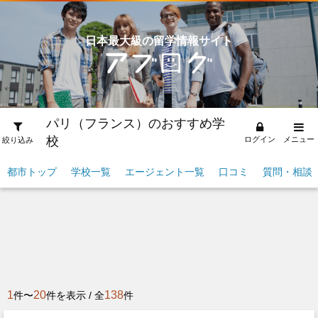
日本最大級の留学情報サイト
パリ（フランス）のおすすめ学
校
ログイン
メニュー
絞り込み
都市トップ
学校一覧
エージェント一覧
口コミ
質問・相談
1
20
138
件〜
件を表示 / 全
件