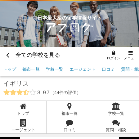
日本最大級の留学情報サイト
全ての学校を見る
ログイン
メニュー
トップ
都市一覧
学校一覧
エージェント
口コミ
質問・相
イギリス
3.97
44
件の評価
トップ
都市一覧
学校一覧
エージェント
口コミ
質問・相談