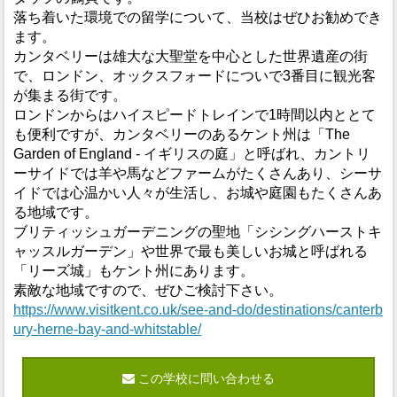
落ち着いた環境での留学について、当校はぜひお勧めでき
ます。
カンタベリーは雄大な大聖堂を中心とした世界遺産の街
で、ロンドン、オックスフォードについで3番目に観光客
が集まる街です。
ロンドンからはハイスピードトレインで1時間以内ととて
も便利ですが、カンタベリーのあるケント州は「The
Garden of England - イギリスの庭」と呼ばれ、カントリ
ーサイドでは羊や馬などファームがたくさんあり、シーサ
イドでは心温かい人々が生活し、お城や庭園もたくさんあ
る地域です。
ブリティッシュガーデニングの聖地「シシングハーストキ
ャッスルガーデン」や世界で最も美しいお城と呼ばれる
「リーズ城」もケント州にあります。
素敵な地域ですので、ぜひご検討下さい。
https://www.visitkent.co.uk/see-and-do/destinations/canterb
ury-herne-bay-and-whitstable/
この学校に問い合わせる