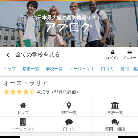
日本最大級の留学情報サイト
全ての学校を見る
ログイン
メニュー
トップ
都市一覧
学校一覧
エージェント
口コミ
質問・相
オーストラリア
4.05
91
件の評価
トップ
都市一覧
学校一覧
エージェント
口コミ
質問・相談