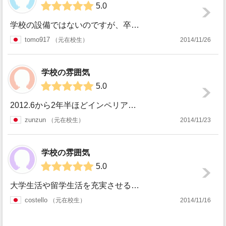
5.0
学校の設備ではないのですが、卒業式を行うロイヤル・アルバート・ホールについて。 大学院の卒業式は、授業終了の翌年6月にありました。場所は、学校の裏手で、...
tomo917
元在校生
2014/11/26
学校の雰囲気
5.0
2012.6から2年半ほどインペリアル・カレッジに在籍しておりました。 私はPre-sessionalとMaster Courseを受講し、その後Staf...
zunzun
元在校生
2014/11/23
学校の雰囲気
5.0
大学生活や留学生活を充実させるためにに欠かせないものとして授業、宿題、テストという学生の本分以外の時間をどう過ごすかがあります。これは日本の大学に通ってい...
costello
元在校生
2014/11/16