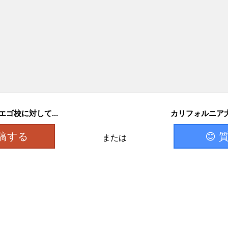
ゴ校に対して...
カリフォルニア大
稿する
または