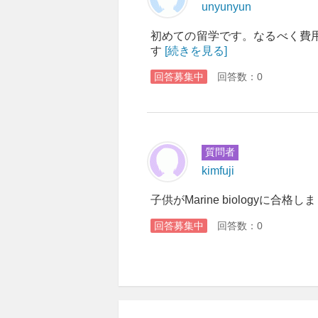
unyunyun
初めての留学です。なるべく費
す
[続きを見る]
回答募集中
回答数：0
質問者
kimfuji
子供がMarine biology
回答募集中
回答数：0