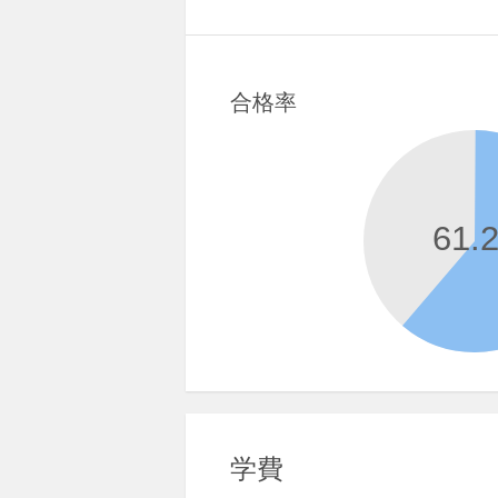
合格率
61.
学費