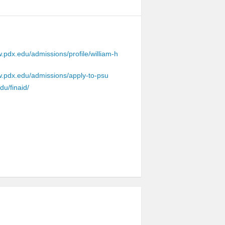
w.pdx.edu/admissions/profile/william-h
w.pdx.edu/admissions/apply-to-psu
du/finaid/