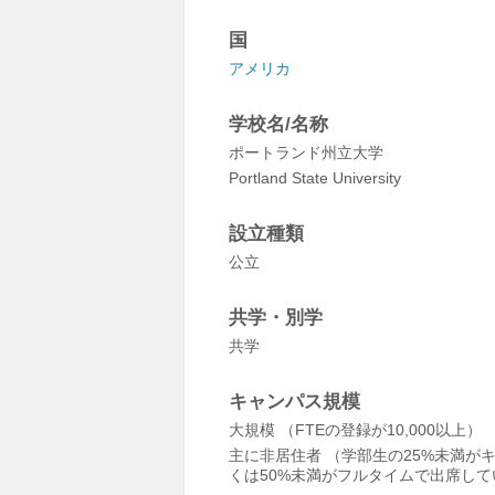
国
アメリカ
学校名/名称
ポートランド州立大学
Portland State University
設立種類
公立
共学・別学
共学
キャンパス規模
大規模 （FTEの登録が10,000以上）
主に非居住者 （学部生の25%未満が
くは50%未満がフルタイムで出席して