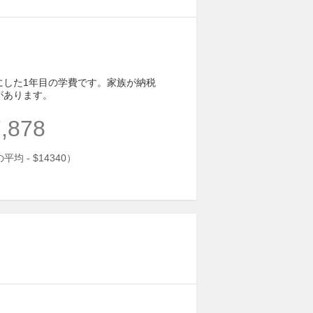
にした1年目の学費です。家族が納税
があります。
,878
均 - $14340）