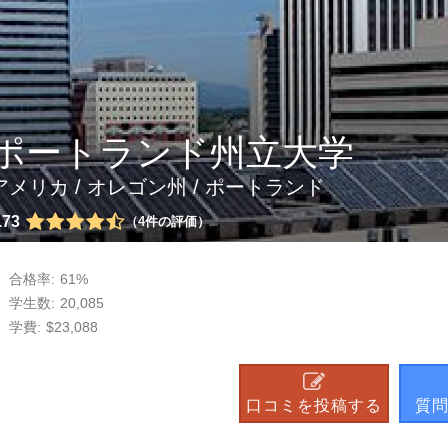
ポートランド州立大学
アメリカ
/
オレゴン州
/
ポートランド
.73
4
件の評価
合格率:
61%
学生数:
20,085
学費:
$23,088
口コミを投稿する
質