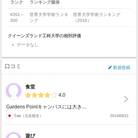
ランク
ランキング媒体
#201～
世界大学学術ランキ
世界大学学術ランキング
300
ング
（2016）
クイーンズランド工科大学の相対評価
データなし
口コミ
新規投稿
食堂
4.0
Gardens Pointキャンパスには大きいフードコートがあり学食に困ることはありません。でも値段は大学だから安いということはなく、学生には少し高いです...
Sae
元在校生
2014/08/11
遊び