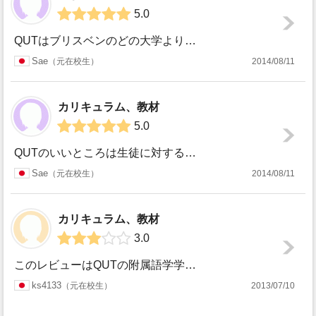
5.0
QUTはブリスベンのどの大学よりも生徒同士のコミュニケーション作りに力を入れていて、大学内にたくさんのクラブやボランティアに参加できる機会があり友達は増や...
Sae
元在校生
2014/08/11
カリキュラム、教材
5.0
QUTのいいところは生徒に対するサポートがすごくしっかりしているというところです。図書館に行けば勉強のあらゆることに関して質問できるし、必要なら１対１のサ...
Sae
元在校生
2014/08/11
カリキュラム、教材
3.0
このレビューはQUTの附属語学学校についてです。 IELTSのスコアが少し足りなかったため、大学院に直接進学することができず、EAPコースで12週間通い...
ks4133
元在校生
2013/07/10