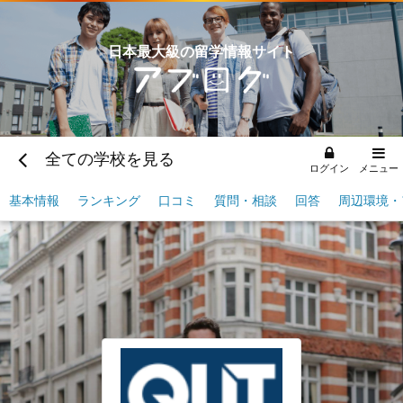
日本最大級の留学情報サイト
全ての学校を見る
ログイン
メニュー
基本情報
ランキング
口コミ
質問・相談
回答
周辺環境・