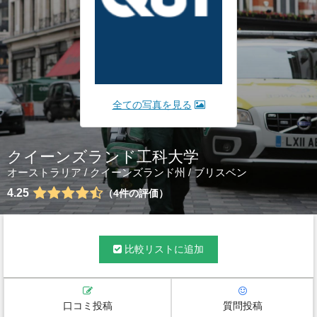
全ての写真を見る
クイーンズランド工科大学
オーストラリア
/
クイーンズランド州
/
ブリスベン
4.25
4
件の評価
比較リストに追加
口コミ投稿
質問投稿