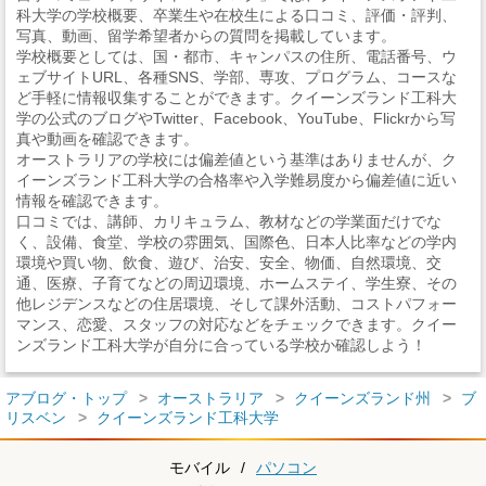
科大学の学校概要、卒業生や在校生による口コミ、評価・評判、
写真、動画、留学希望者からの質問を掲載しています。
学校概要としては、国・都市、キャンパスの住所、電話番号、ウ
ェブサイトURL、各種SNS、学部、専攻、プログラム、コースな
ど手軽に情報収集することができます。クイーンズランド工科大
学の公式のブログやTwitter、Facebook、YouTube、Flickrから写
真や動画を確認できます。
オーストラリアの学校には偏差値という基準はありませんが、ク
イーンズランド工科大学の合格率や入学難易度から偏差値に近い
情報を確認できます。
口コミでは、講師、カリキュラム、教材などの学業面だけでな
く、設備、食堂、学校の雰囲気、国際色、日本人比率などの学内
環境や買い物、飲食、遊び、治安、安全、物価、自然環境、交
通、医療、子育てなどの周辺環境、ホームステイ、学生寮、その
他レジデンスなどの住居環境、そして課外活動、コストパフォー
マンス、恋愛、スタッフの対応などをチェックできます。クイー
ンズランド工科大学が自分に合っている学校か確認しよう！
アブログ・トップ
オーストラリア
クイーンズランド州
ブ
リスベン
クイーンズランド工科大学
モバイル
/
パソコン