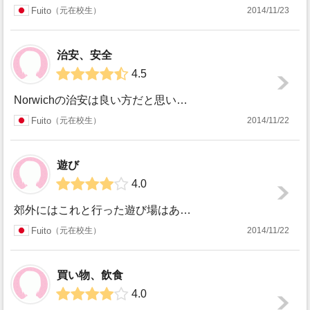
Fuito
元在校生
2014/11/23
治安、安全
4.5
Norwichの治安は良い方だと思います。夜に出歩いたことも沢山ありますが、怖い思いをしたことがありません。街ではちょった事件があった様子はありましたが、...
Fuito
元在校生
2014/11/22
遊び
4.0
郊外にはこれと行った遊び場はありませんが、散歩も気持ちいいです。草原はあるので、草サッカー、野球、フリスビーなどは出来ます。 特にサッカーは盛んなので、ボ...
Fuito
元在校生
2014/11/22
買い物、飲食
4.0