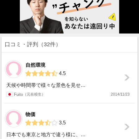
口コミ・評判
32件
自然環境
4.5
天候や時間帯で様々な景色を見せてくれるNorwichの自然が好きでした。晴れた日には爽快なほど映える芝生の大地と森、霧のかかった早朝の草原、毎日見ても飽き...
Fuito
元在校生
2014/11/23
物価
3.5
日本でも東京と地方で違う様に、ノーリッジをロンドンと比較すると物価は大分安い感じです。ロンドンに留学した友人と比べて、家賃は差が大きかった記憶がありますし...