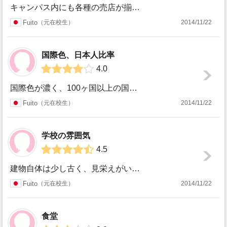
キャンパス内にも各種の売店が揃っていて、あまり困りません。しかし、バスで街の中心部に出れば、安いスーパーから高級スーパー、ショッピングモールなどが集まって...
Fuito
元在校生
2014/11/22
国際色、日本人比率
4.0
国際色が濃く、100ヶ国以上の国々からの留学生が集まっていたので、非常に沢山の国の方と話せたり、知り合いになれたりしたので大変勉強になりました。イギリスだ...
Fuito
元在校生
2014/11/22
学校の雰囲気
4.5
建物自体は少し古く、見栄えがいいとは言えないかも知れませんが、内装は綺麗で清潔感があります。スタッフ達もノンビリしていて、リラックスした雰囲気です。Nor...
Fuito
元在校生
2014/11/22
食堂