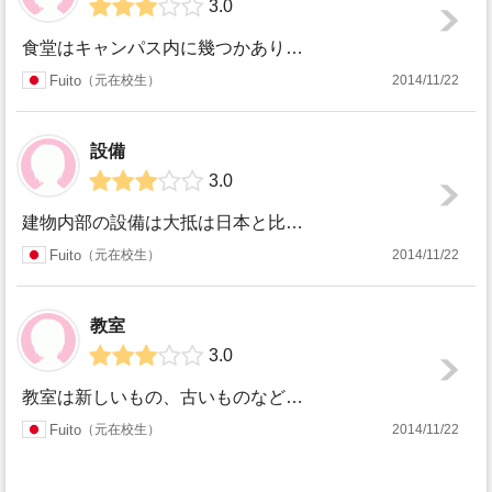
3.0
食堂はキャンパス内に幾つかありました。1番よく行ったのが、一階にあった学食です。当時は、あまり綺麗とは言えませんでしたが、憩いの場の様な感じだった思い出が...
Fuito
元在校生
2014/11/22
設備
3.0
建物内部の設備は大抵は日本と比べて旧式です。空調はエアコンではなく、セントラルヒーティング、冷房なし、プロジェクタはOHPでしたが、特に不便は感じませんで...
Fuito
元在校生
2014/11/22
教室
3.0
教室は新しいもの、古いものなどありますが、全体的にそれほど不満はなく、綺麗だったと思います。日本の大学は大きな教室が多いですが、大きな教室はそんなに多くは...
Fuito
元在校生
2014/11/22