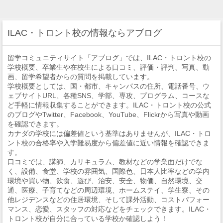
ILAC・トロント校の情報ならアブログ
留学コミュニティサイト「アブログ」では、ILAC・トロント校の
学校概要、卒業生や在校生による口コミ、評価・評判、写真、動
画、留学希望者からの質問を掲載しています。
学校概要としては、国・都市、キャンパスの住所、電話番号、ウ
ェブサイトURL、各種SNS、学部、専攻、プログラム、コースな
ど手軽に情報収集することができます。ILAC・トロント校の公式
のブログやTwitter、Facebook、YouTube、Flickrから写真や動画
を確認できます。
カナダの学校には偏差値という基準はありませんが、ILAC・トロ
ント校の合格率や入学難易度から偏差値に近い情報を確認できま
す。
口コミでは、講師、カリキュラム、教材などの学業面だけでな
く、設備、食堂、学校の雰囲気、国際色、日本人比率などの学内
環境や買い物、飲食、遊び、治安、安全、物価、自然環境、交
通、医療、子育てなどの周辺環境、ホームステイ、学生寮、その
他レジデンスなどの住居環境、そして課外活動、コストパフォー
マンス、恋愛、スタッフの対応などをチェックできます。ILAC・
トロント校が自分に合っている学校か確認しよう！