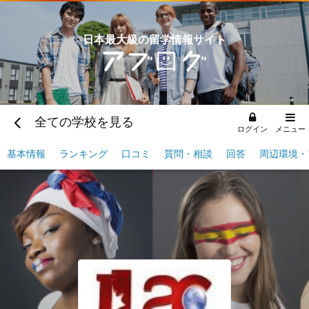
日本最大級の留学情報サイト
全ての学校を見る
ログイン
メニュー
基本情報
ランキング
口コミ
質問・相談
回答
周辺環境・