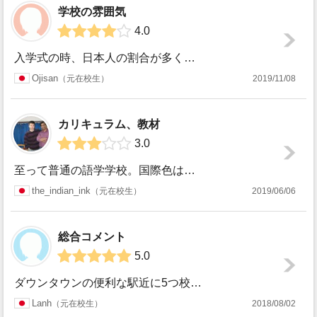
学校の雰囲気
4.0
入学式の時、日本人の割合が多く、殆ど日本人ばかりかなと思っていましたが、授業が始まると南米系の人やアジア系等、様々な国籍の生徒が在籍しており更にメインクラ...
Ojisan
元在校生
2019/11/08
カリキュラム、教材
3.0
至って普通の語学学校。国際色は豊か。感覚的に7~8割型大学生。残りは社会人。耳を慣らすには良かったが基本的に集団授業のため会話力は微妙であった。午前中は文...
the_indian_ink
元在校生
2019/06/06
総合コメント
5.0
ダウンタウンの便利な駅近に5つ校舎があり、自由にパソコンも使えました。モーニングクラスと朝が苦手な方はアフタヌーンクラスもあり、入学後も気軽に変更できます...
Lanh
元在校生
2018/08/02