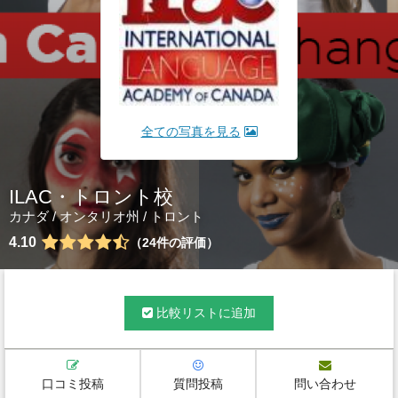
全ての写真を見る
ILAC・トロント校
カナダ
/
オンタリオ州
/
トロント
4.10
24
件の評価
比較リストに追加
口コミ投稿
質問投稿
問い合わせ