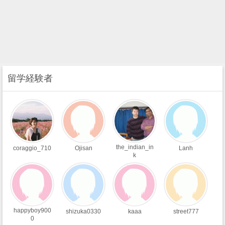
留学経験者
the_indian_in
coraggio_710
Ojisan
Lanh
k
happyboy900
shizuka0330
kaaa
street777
0