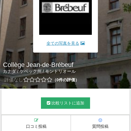
全ての写真を見る
Collège Jean-de-Brébeuf
カナダ
/
ケベック州
/
モントリオール
評価なし
0
件の評価
比較リストに追加
口コミ投稿
質問投稿