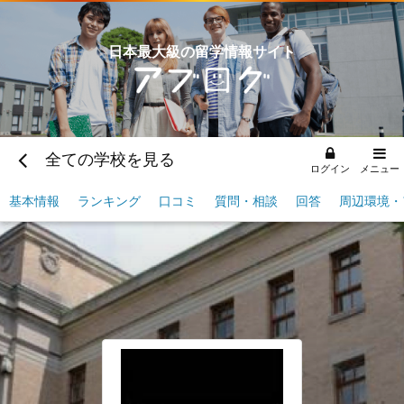
日本最大級の留学情報サイト
全ての学校を見る
ログイン
メニュー
基本情報
ランキング
口コミ
質問・相談
回答
周辺環境・