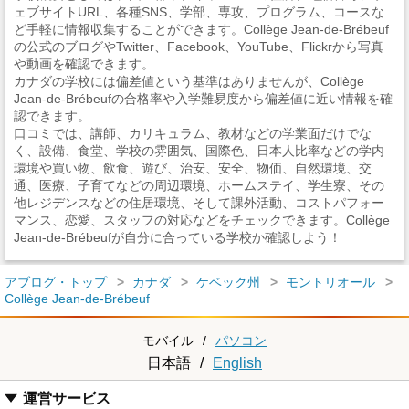
ェブサイトURL、各種SNS、学部、専攻、プログラム、コースな
ど手軽に情報収集することができます。Collège Jean-de-Brébeuf
の公式のブログやTwitter、Facebook、YouTube、Flickrから写真
や動画を確認できます。
カナダの学校には偏差値という基準はありませんが、Collège
Jean-de-Brébeufの合格率や入学難易度から偏差値に近い情報を確
認できます。
口コミでは、講師、カリキュラム、教材などの学業面だけでな
く、設備、食堂、学校の雰囲気、国際色、日本人比率などの学内
環境や買い物、飲食、遊び、治安、安全、物価、自然環境、交
通、医療、子育てなどの周辺環境、ホームステイ、学生寮、その
他レジデンスなどの住居環境、そして課外活動、コストパフォー
マンス、恋愛、スタッフの対応などをチェックできます。Collège
Jean-de-Brébeufが自分に合っている学校か確認しよう！
アブログ・トップ
カナダ
ケベック州
モントリオール
Collège Jean-de-Brébeuf
モバイル
/
パソコン
日本語
/
English
運営サービス