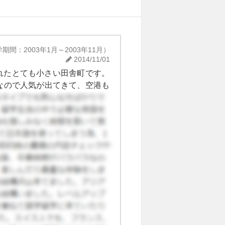
期間：2003年1月～2003年11月）
2014/11/01
囲まれたとても小さい田舎町です。
なので人気が出てきて、空港も
ので顔がすぐに広がります。当
、誰とでもすぐに仲良くなれま
、みんなとても寛大で親切でし
思います。現地に来る人には親
そんな小さな町ですので治安も
夜歩いてる人が少ないので、人
どの程度変わってしまってるか
をお勧めします。 玄関を出て
感じではなくのんびり、でも安