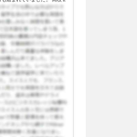
様ですが、必須もあったようで
が週５日。 留学生には専用の英
業を対応してくれました。この
悩み、不安なども聞いてくれま
がかぶらないときはその先生が
校の面白いところは野外活動や
ルキャンプもあります。 そし
て幅広く学びますが、船舶の勉強、
ラスがありました。各生徒が熱
をしてもらうということで、授
ありましたが、現地に進学目的
進学目的で留学した別の留学生
。 とりあえずエクスチェンジ