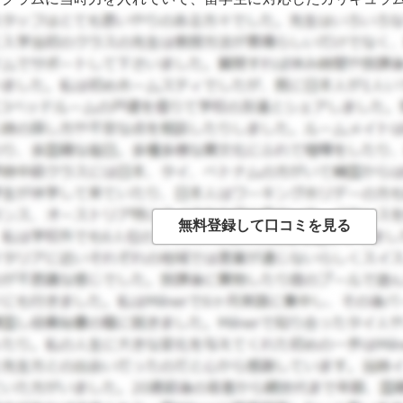
ラスに編入しましたが、授業内容はすべて選択(現地の生徒も同
分が興味あるクラスを選べます。 毎日３～４教科程のクラス
があり、当時は日本滞在のある先生がマンツーマンで英語の授
学カウンセラー的な立場にもあり、その授業の間は相談事、
れるまでは同じクラスの生徒がバディでついてくれますが、授業
き添ってくれ、慣れるまでは常に一緒にいてくれます。 この学
が多いところです。水泳大会、マラソン大会、運動会、サバイバ
かれるクラスがmarine studiesという教科で、海洋につい
強、ダイビング、１週間無人島キャンプなどたくさん実務のク
い、成長を観察したりもします。 留学生には特にいろんな経験
りに特別授業？みたいなものもたくさんありました。 テストも
ではなかったので、そこまで出来は要求されませんでしたが、
徒と同じように課題をこなし、テストを受けなくてはなりません
ムで海外経験がしたい人にはお勧めの学校です。