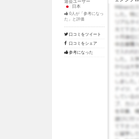
退会ユーザー
日本
年時のク
0
人が「参考になっ
す)で、自
た」と評価
語クラス
先生は留
口コミをツイート
す。 慣
口コミをシェア
授業に付
イベント
参考になった
て興味をひ
無線の勉
帯魚をか
業のかわ
での留学
は現地生
プログラ