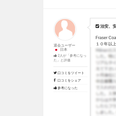
治安、
Frase
１０年以
退会ユーザー
日本
大きくな
2
人が「参考になっ
時は留学
た」と評価
す。現地
た。ちょ
口コミをツイート
切に、現
口コミをシェア
すごぶる
に会いま
参考になった
わかりま
目の前が
全重視な