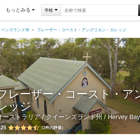
もっとみる
学校
イーンズランド州
フレーザー・コースト・アングリカン・カレッジ
フレーザー・コースト・ア
レッジ
オーストラリア
/
クイーンズランド州
/ Hervey Bay
.25
2
件の評価