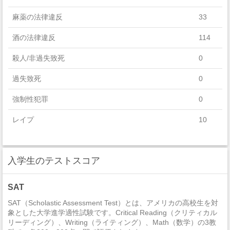
Physical Sciences
麻薬の法律違反
33
Agriculture, Agriculture Operations, And Related Sciences
酒の法律違反
114
Architecture And Related Services
殺人/非過失致死
0
Natural Resources And Conservation
過失致死
0
History
強制性犯罪
0
Family And Consumer Sciences/Human Sciences
レイプ
10
Personal And Culinary Services
セクハラ
5
Philosophy And Religious Studies
入学生のテストスコア
非強制性犯罪
0
Area, Ethnic, Cultural, Gender, And Group Studies
近親相姦
0
Construction Trades
SAT
法定強姦
0
SAT（Scholastic Assessment Test）とは、アメリカの高校生を対
Engineering Technologies And Engineering-Related Fields
象とした大学進学適性試験です。Critical Reading（クリティカル
リーディング）、Writing（ライティング）、Math（数学）の3教
強盗
1