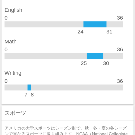
レイプ
10
English
セクハラ
0
0
36
非強制性犯罪
0
24
31
近親相姦
0
Math
0
36
法定強姦
0
強盗
0
25
30
Writing
加重暴行
0
0
36
窃盗
11
7
8
自動車盗難
0
放火
0
スポーツ
アメリカの大学スポーツはシーズン制で、秋・冬・夏の各シーズ
ンで異なるスポーツに取り組みます。NCAA（National Collegiate