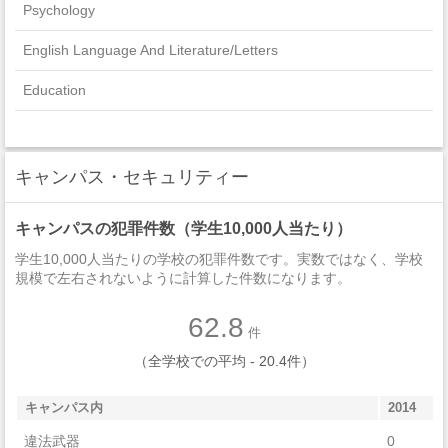
Psychology
English Language And Literature/Letters
Education
Visual And Performing Arts
Multi/Interdisciplinary Studies
キャンパス・セキュリティー
Communication, Journalism, And Related Programs
キャンパスの犯罪件数（学生10,000人当たり）
Parks, Recreation, Leisure, And Fitness Studies
学生10,000人当たりの学校の犯罪件数です。実数ではなく、学校
規模で左右されないように計算した件数になります。
Foreign Languages, Literatures, And Linguistics
62.8
Mathematics And Statistics
件
（全学校での平均 - 20.4件）
Health Professions And Related Programs
キャンパス内
2014
Computer And Information Sciences And Support Services
違法武器
0