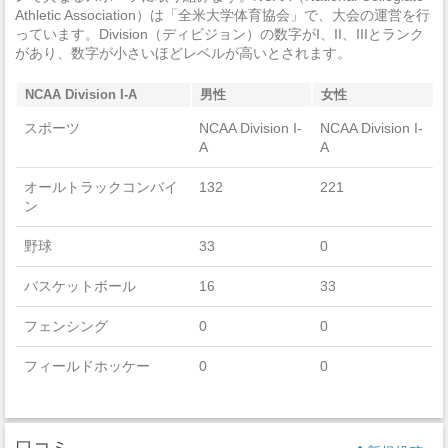
Athletic Association）は「全米大学体育協会」で、大会の運営を行
っています。Division（ディビジョン）の数字がI、II、IIIとランク
があり、数字が小さいほどレベルが高いとされます。
NCAA Division I-A
男性
女性
スポーツ
NCAA Division I-
NCAA Division I-
A
A
オールトラックコンバイ
132
221
ン
野球
33
0
バスケットボール
16
33
フェンシング
0
0
フィールドホッケー
0
0
フットボール
126
0
ゴルフ
10
9