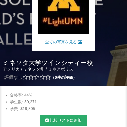
全ての写真を見る
ミネソタ大学ツインシティー校
アメリカ
/
ミネソタ州
/
ミネアポリス
評価なし
0
件の評価
合格率:
44%
学生数:
30,271
学費:
$19,805
比較リストに追加