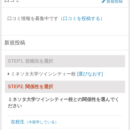
口コミ
新規投稿
アイスホッケー
27
21
口コミ情報を募集中です
（口コミを投稿する）
ラクロス
0
0
ボート
0
88
新規投稿
セーリング
0
0
スキー
0
0
STEP1. 投稿先を選択
サッカー
0
27
ミネソタ大学ツインシティー校
選びなおす
ソフトボール
0
22
STEP2. 関係性を選択
スカッシュ
0
0
ミネソタ大学ツインシティー校
との関係性を選んでく
競泳/飛び込み
44
35
ださい
テニス
11
11
在校生
今留学している
バレーボール
0
15