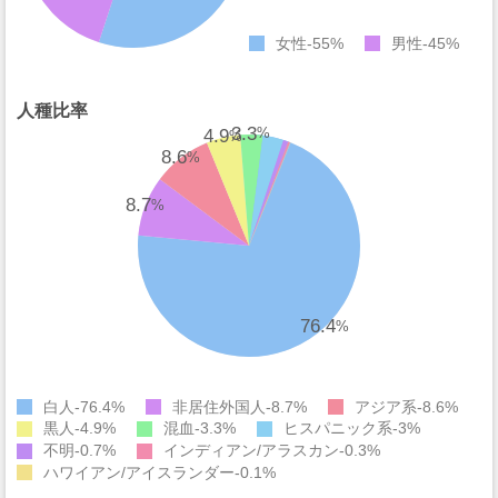
女性
55%
男性
45%
人種比率
3.3
4.9
%
%
8.6
%
8.7
%
76.4
%
白人
76.4%
非居住外国人
8.7%
アジア系
8.6%
黒人
4.9%
混血
3.3%
ヒスパニック系
3%
不明
0.7%
インディアン/アラスカン
0.3%
ハワイアン/アイスランダー
0.1%