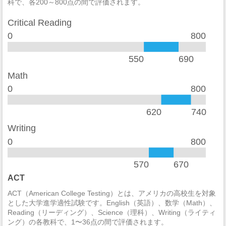
科で、各200～800点の間で評価されます。
加重暴行
1
Critical Reading
窃盗
32
0
800
自動車盗難
21
550
690
放火
1
Math
0
800
学生寮
2014
違法武器
0
620
740
麻薬の法律違反
24
Writing
0
800
酒の法律違反
58
570
670
殺人/非過失致死
0
ACT
過失致死
0
ACT（American College Testing）とは、アメリカの高校生を対象
とした大学進学適性試験です。English（英語）、数学（Math）、
強制性犯罪
0
Reading（リーディング）、Science（理科）、Writing（ライティ
ング）の各教科で、1〜36点の間で評価されます。