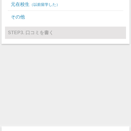
元在校生
以前留学した
水球
0
0
その他
レスリング
45
0
その他
0
0
STEP3. 口コミを書く