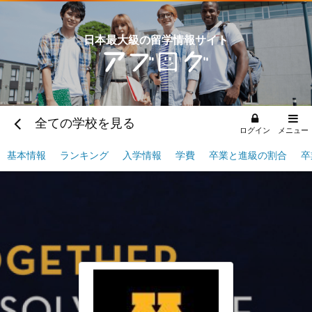
日本最大級の留学情報サイト
全ての学校を見る
ログイン
メニュー
基本情報
ランキング
入学情報
学費
卒業と進級の割合
卒