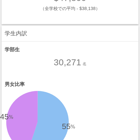
（全学校での平均 - $38,138）
学生内訳
学部生
30,271
名
男女比率
45
%
55
%