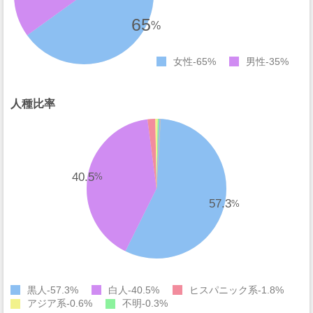
65
%
女性
65%
男性
35%
人種比率
40.5
%
57.3
%
黒人
57.3%
白人
40.5%
ヒスパニック系
1.8%
アジア系
0.6%
不明
0.3%