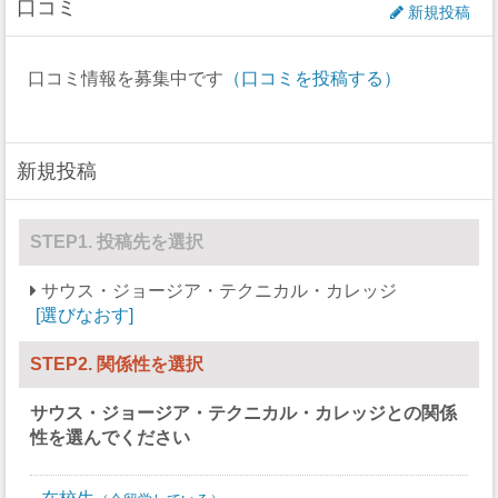
口コミ
アイスホッケー
0
0
新規投稿
強制性犯罪
0
ラクロス
0
0
口コミ情報を募集中です
（口コミを投稿する）
レイプ
0
ボート
0
0
セクハラ
0
セーリング
0
0
新規投稿
非強制性犯罪
0
スキー
0
0
近親相姦
0
サッカー
0
0
STEP1. 投稿先を選択
法定強姦
0
ソフトボール
0
0
サウス・ジョージア・テクニカル・カレッジ
強盗
0
選びなおす
スカッシュ
0
0
加重暴行
0
競泳/飛び込み
STEP2. 関係性を選択
0
0
窃盗
0
テニス
0
0
サウス・ジョージア・テクニカル・カレッジ
との関係
自動車盗難
0
性を選んでください
バレーボール
0
0
放火
0
水球
0
0