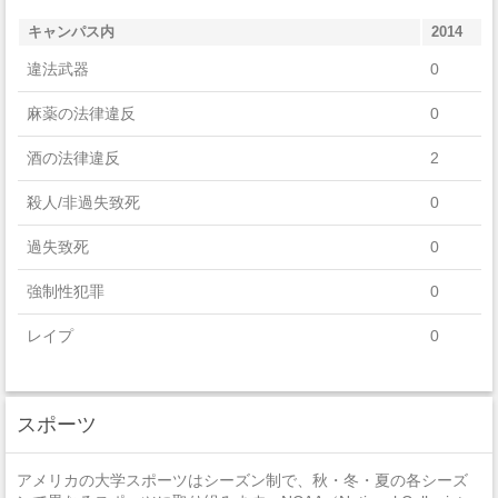
Parks, Recreation, Leisure, And Fitness Studies
キャンパス内
2014
Visual And Performing Arts
違法武器
0
Natural Resources And Conservation
麻薬の法律違反
0
酒の法律違反
2
殺人/非過失致死
0
過失致死
0
強制性犯罪
0
レイプ
0
セクハラ
0
スポーツ
非強制性犯罪
0
近親相姦
0
アメリカの大学スポーツはシーズン制で、秋・冬・夏の各シーズ