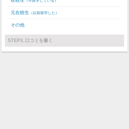
在校生
今留学している
レスリング
0
0
元在校生
以前留学した
その他
0
0
その他
STEP3. 口コミを書く