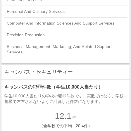
Personal And Culinary Services
Computer And Information Sciences And Support Services
Precision Production
Business, Management, Marketing, And Related Support
Services
Family And Consumer Sciences/Human Sciences
キャンパス・セキュリティー
Construction Trades
キャンパスの犯罪件数（学生10,000人当たり）
Education
学生10,000人当たりの学校の犯罪件数です。実数ではなく、学校
Agriculture, Agriculture Operations, And Related Sciences
規模で左右されないように計算した件数になります。
Engineering Technologies And Engineering-Related Fields
12.1
件
Transportation And Materials Moving
（全学校での平均 - 20.4件）