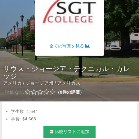
全ての写真を見る
サウス・ジョージア・テクニカル・カレ
ッジ
アメリカ
/
ジョージア州
/
アメリカス
評価なし
0
件の評価
学生数:
1,644
学費:
$4,668
比較リストに追加