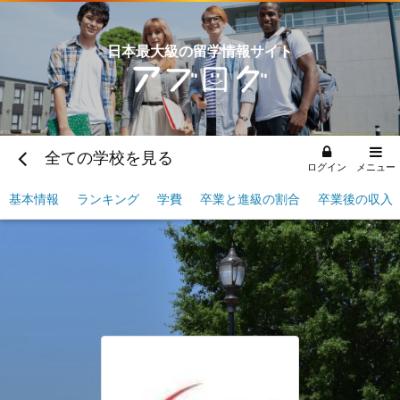
日本最大級の留学情報サイト
全ての学校を見る
ログイン
メニュー
基本情報
ランキング
学費
卒業と進級の割合
卒業後の収入