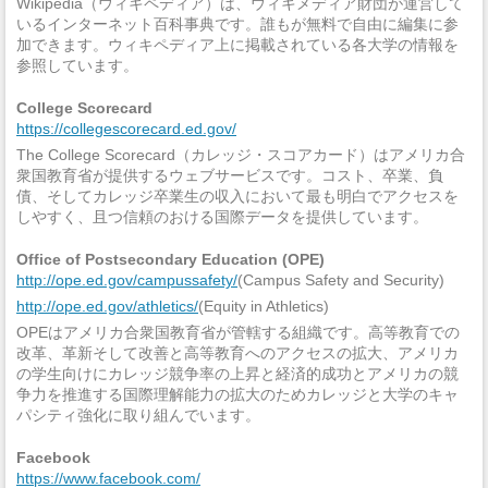
Wikipedia（ウィキペディア）は、ウィキメディア財団が運営して
いるインターネット百科事典です。誰もが無料で自由に編集に参
加できます。ウィキペディア上に掲載されている各大学の情報を
参照しています。
College Scorecard
https://collegescorecard.ed.gov/
The College Scorecard（カレッジ・スコアカード）はアメリカ合
衆国教育省が提供するウェブサービスです。コスト、卒業、負
債、そしてカレッジ卒業生の収入において最も明白でアクセスを
しやすく、且つ信頼のおける国際データを提供しています。
Office of Postsecondary Education (OPE)
http://ope.ed.gov/campussafety/
(Campus Safety and Security)
http://ope.ed.gov/athletics/
(Equity in Athletics)
OPEはアメリカ合衆国教育省が管轄する組織です。高等教育での
改革、革新そして改善と高等教育へのアクセスの拡大、アメリカ
の学生向けにカレッジ競争率の上昇と経済的成功とアメリカの競
争力を推進する国際理解能力の拡大のためカレッジと大学のキャ
パシティ強化に取り組んでいます。
Facebook
https://www.facebook.com/