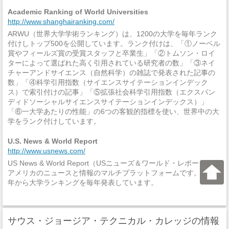
Academic Ranking of World Universities
http://www.shanghairanking.com/
ARWU（世界大学学術ランキング）は、1200の大学を毎年ランク
付けしトップ500を公開しています。ランク付けは、「①ノーベル
賞やフィールズ賞の受賞スタッフと卒業生」「②トムソン・ロイ
ターによって選ばれた高く引用されている研究者の数」「③ネイ
チャーアンドサイエンス（自然科学）の雑誌で発表された記事の
数」「④科学引用指数（サイエンスサイテーションインデック
ス）で索引付けの記事」「⑤拡張社会科学引用指数（エクスパン
ディドソーシャルサイエンスサイテーションインデックス）」
「⑥一大学あたりの性能」の6つの客観的指標を使い、世界中の大
学をランク付けしています。
U.S. News & World Report
http://www.usnews.com/
US News & World Report（USニューズ＆ワールド・レポート）は
アメリカのニュースと情報のマルチプラットフォームです。1983
年から大学ランキングを毎年発表しています。
サウス・ジョージア・テクニカル・カレッジの情報