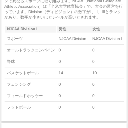
ンで異なるスポーツに取り組みます。NCAA（National Collegiate
法定強姦
0
Athletic Association）は「全米大学体育協会」で、大会の運営を行
っています。Division（ディビジョン）の数字がI、II、IIIとランク
強盗
0
があり、数字が小さいほどレベルが高いとされます。
加重暴行
0
NJCAA Division I
男性
女性
窃盗
0
スポーツ
NJCAA Division I
NJCAA Division I
自動車盗難
0
オールトラックコンバイン
0
0
放火
0
野球
0
0
学生寮
2014
バスケットボール
14
10
違法武器
0
フェンシング
0
0
麻薬の法律違反
0
フィールドホッケー
0
0
酒の法律違反
0
フットボール
0
0
殺人/非過失致死
0
ゴルフ
0
0
過失致死
0