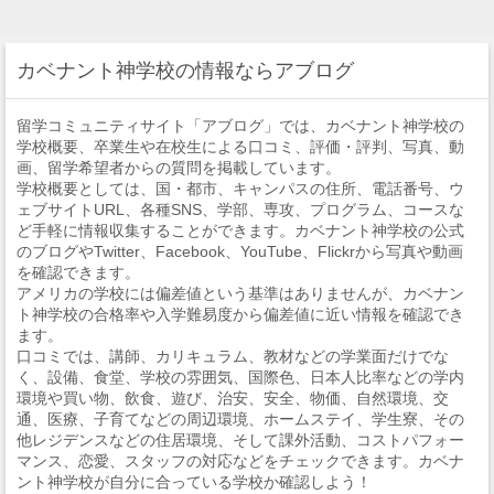
カベナント神学校の情報ならアブログ
留学コミュニティサイト「アブログ」では、カベナント神学校の
学校概要、卒業生や在校生による口コミ、評価・評判、写真、動
画、留学希望者からの質問を掲載しています。
学校概要としては、国・都市、キャンパスの住所、電話番号、ウ
ェブサイトURL、各種SNS、学部、専攻、プログラム、コースな
ど手軽に情報収集することができます。カベナント神学校の公式
のブログやTwitter、Facebook、YouTube、Flickrから写真や動画
を確認できます。
アメリカの学校には偏差値という基準はありませんが、カベナン
ト神学校の合格率や入学難易度から偏差値に近い情報を確認でき
ます。
口コミでは、講師、カリキュラム、教材などの学業面だけでな
く、設備、食堂、学校の雰囲気、国際色、日本人比率などの学内
環境や買い物、飲食、遊び、治安、安全、物価、自然環境、交
通、医療、子育てなどの周辺環境、ホームステイ、学生寮、その
他レジデンスなどの住居環境、そして課外活動、コストパフォー
マンス、恋愛、スタッフの対応などをチェックできます。カベナ
ント神学校が自分に合っている学校か確認しよう！