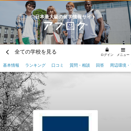
日本最大級の留学情報サイト
全ての学校を見る
ログイン
メニュー
基本情報
ランキング
口コミ
質問・相談
回答
周辺環境・