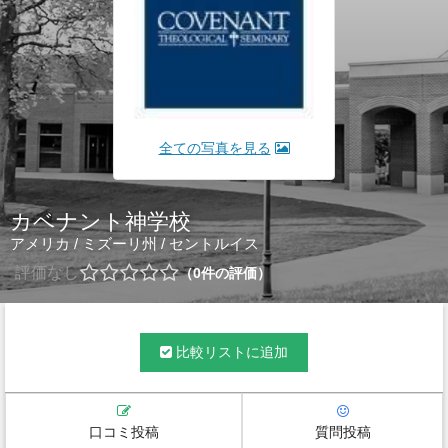
全ての写真を見る
カベナント神学校
アメリカ
/
ミズーリ州
/
セントルイス
評価なし
0
件の評価
比較リストに追加
口コミ投稿
質問投稿