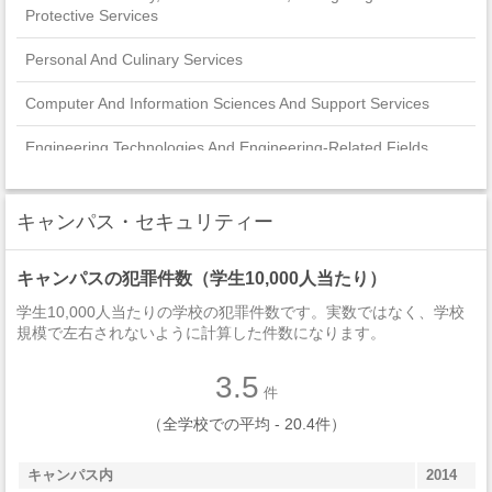
Protective Services
Personal And Culinary Services
Computer And Information Sciences And Support Services
Engineering Technologies And Engineering-Related Fields
Education
キャンパス・セキュリティー
Family And Consumer Sciences/Human Sciences
キャンパスの犯罪件数（学生10,000人当たり）
Communications Technologies/Technicians And Support
Services
学生10,000人当たりの学校の犯罪件数です。実数ではなく、学校
規模で左右されないように計算した件数になります。
Engineering
3.5
Precision Production
件
（全学校での平均 - 20.4件）
Mechanic And Repair Technologies/Technicians
Transportation And Materials Moving
キャンパス内
2014