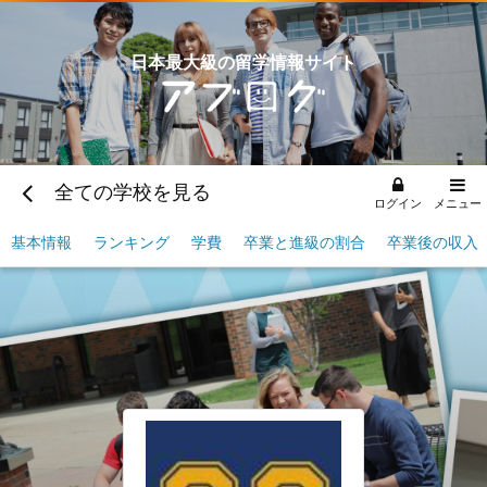
日本最大級の留学情報サイト
全ての学校を見る
ログイン
メニュー
基本情報
ランキング
学費
卒業と進級の割合
卒業後の収入