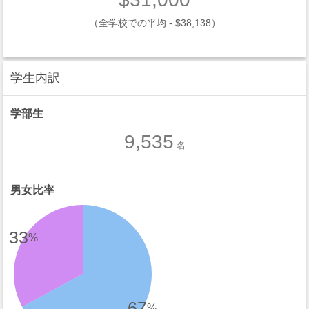
（全学校での平均 - $38,138）
学生内訳
学部生
9,535
名
男女比率
33
%
67
%