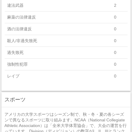
違法武器
2
Visual And Performing Arts
麻薬の法律違反
0
酒の法律違反
0
殺人/非過失致死
0
過失致死
0
強制性犯罪
0
レイプ
0
セクハラ
0
スポーツ
非強制性犯罪
0
近親相姦
0
アメリカの大学スポーツはシーズン制で、秋・冬・夏の各シーズ
ンで異なるスポーツに取り組みます。NCAA（National Collegiate
法定強姦
0
Athletic Association）は「全米大学体育協会」で、大会の運営を行
っています。Division（ディビジョン）の数字がI、II、IIIとランク