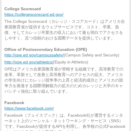
College Scorecard
https://collegescorecard.ed.gov/
The College Scorecard（カレッジ・スコアカード）はアメリカ合
衆国教育省が提供するウェブサービスです。コスト、卒業、負
債、そしてカレッジ卒業生の収入において最も明白でアクセスを
しやすく、且つ信頼のおける国際データを提供しています。
Office of Postsecondary Education (OPE)
http://ope.ed.gov/campussafety/
(Campus Safety and Security)
http://ope.ed.gov/athletics/
(Equity in Athletics)
OPEはアメリカ合衆国教育省が管轄する組織です。高等教育での
改革、革新そして改善と高等教育へのアクセスの拡大、アメリカ
の学生向けにカレッジ競争率の上昇と経済的成功とアメリカの競
争力を推進する国際理解能力の拡大のためカレッジと大学のキャ
パシティ強化に取り組んでいます。
Facebook
https://www.facebook.com/
Facebook（フェイスブック）は、Facebook社が運営するインタ
ーネット上のソーシャル・ネットワーキング・サービス（SNS）
です。Faecbookが提供するAPIを利用し、各学校の公式Facebook