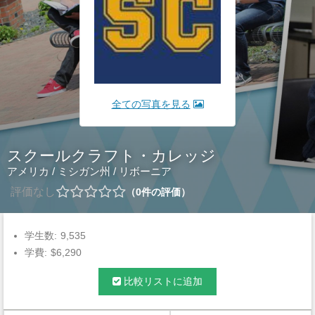
全ての写真を見る
スクールクラフト・カレッジ
アメリカ
/
ミシガン州
/
リボーニア
評価なし
0
件の評価
学生数:
9,535
学費:
$6,290
比較リストに追加