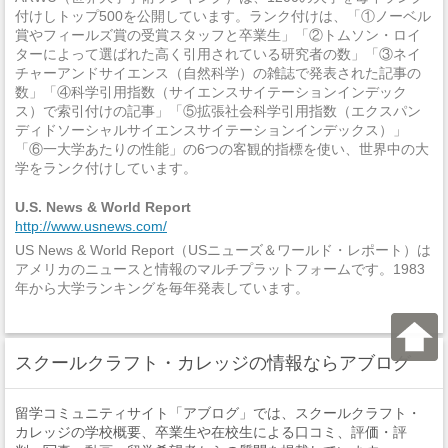
付けしトップ500を公開しています。ランク付けは、「①ノーベル
賞やフィールズ賞の受賞スタッフと卒業生」「②トムソン・ロイ
ターによって選ばれた高く引用されている研究者の数」「③ネイ
チャーアンドサイエンス（自然科学）の雑誌で発表された記事の
数」「④科学引用指数（サイエンスサイテーションインデック
ス）で索引付けの記事」「⑤拡張社会科学引用指数（エクスパン
ディドソーシャルサイエンスサイテーションインデックス）」
「⑥一大学あたりの性能」の6つの客観的指標を使い、世界中の大
学をランク付けしています。
U.S. News & World Report
http://www.usnews.com/
US News & World Report（USニューズ＆ワールド・レポート）は
アメリカのニュースと情報のマルチプラットフォームです。1983
年から大学ランキングを毎年発表しています。
スクールクラフト・カレッジの情報ならアブログ
留学コミュニティサイト「アブログ」では、スクールクラフト・
カレッジの学校概要、卒業生や在校生による口コミ、評価・評