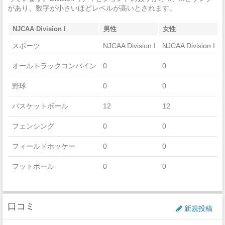
強盗
0
があり、数字が小さいほどレベルが高いとされます。
加重暴行
0
NJCAA Division I
男性
女性
窃盗
1
スポーツ
NJCAA Division I
NJCAA Division I
自動車盗難
0
オールトラックコンバイン
0
0
放火
1
野球
0
0
バスケットボール
12
12
フェンシング
0
0
フィールドホッケー
0
0
フットボール
0
0
ゴルフ
8
0
口コミ
アイスホッケー
0
0
新規投稿