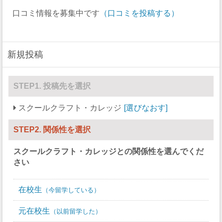
ラクロス
0
0
口コミ情報を募集中です
（口コミを投稿する）
ボート
0
0
セーリング
0
0
新規投稿
スキー
0
0
サッカー
25
20
STEP1. 投稿先を選択
ソフトボール
0
0
スクールクラフト・カレッジ
選びなおす
スカッシュ
0
0
STEP2. 関係性を選択
競泳/飛び込み
0
0
スクールクラフト・カレッジ
との関係性を選んでくだ
テニス
0
0
さい
バレーボール
0
13
在校生
今留学している
水球
0
0
元在校生
以前留学した
レスリング
0
0