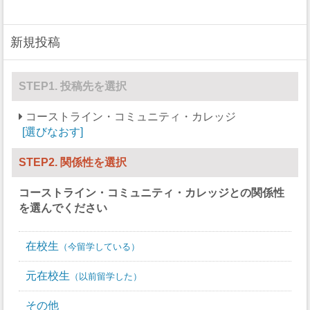
強盗
0
新規投稿
加重暴行
0
窃盗
0
STEP1. 投稿先を選択
自動車盗難
0
コーストライン・コミュニティ・カレッジ
選びなおす
放火
0
STEP2. 関係性を選択
コーストライン・コミュニティ・カレッジ
との関係性
を選んでください
在校生
今留学している
元在校生
以前留学した
その他