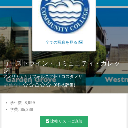
全ての写真を見る
コーストライン・コミュニティ・カレッ
ジ
アメリカ
/
カリフォルニア州
/
コスタメサ
評価なし
0
件の評価
学生数:
8,999
学費:
$5,288
比較リストに追加