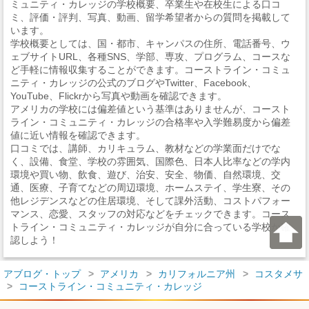
ミュニティ・カレッジの学校概要、卒業生や在校生による口コ
ミ、評価・評判、写真、動画、留学希望者からの質問を掲載して
います。
学校概要としては、国・都市、キャンパスの住所、電話番号、ウ
ェブサイトURL、各種SNS、学部、専攻、プログラム、コースな
ど手軽に情報収集することができます。コーストライン・コミュ
ニティ・カレッジの公式のブログやTwitter、Facebook、
YouTube、Flickrから写真や動画を確認できます。
アメリカの学校には偏差値という基準はありませんが、コースト
ライン・コミュニティ・カレッジの合格率や入学難易度から偏差
値に近い情報を確認できます。
口コミでは、講師、カリキュラム、教材などの学業面だけでな
く、設備、食堂、学校の雰囲気、国際色、日本人比率などの学内
環境や買い物、飲食、遊び、治安、安全、物価、自然環境、交
通、医療、子育てなどの周辺環境、ホームステイ、学生寮、その
他レジデンスなどの住居環境、そして課外活動、コストパフォー
マンス、恋愛、スタッフの対応などをチェックできます。コース
トライン・コミュニティ・カレッジが自分に合っている学校か確
認しよう！
アブログ・トップ
アメリカ
カリフォルニア州
コスタメサ
コーストライン・コミュニティ・カレッジ