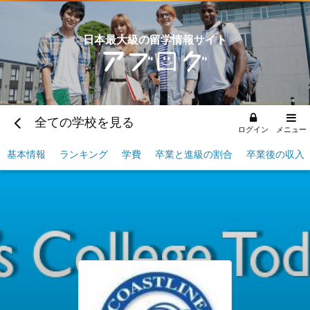
日本最大級の留学情報サイト
全ての学校を見る
ログイン
メニュー
基本情報
ランキング
学費
卒業と進級の割合
卒業後の収入