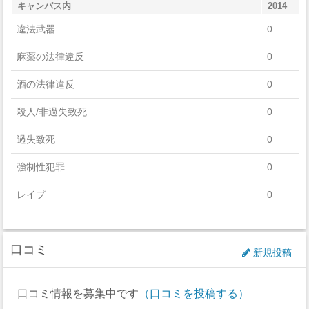
キャンパス内
2014
History
違法武器
0
Foreign Languages, Literatures, And Linguistics
麻薬の法律違反
0
Visual And Performing Arts
酒の法律違反
0
Mathematics And Statistics
殺人/非過失致死
0
Communications Technologies/Technicians And Support
過失致死
0
Services
強制性犯罪
0
English Language And Literature/Letters
レイプ
0
Parks, Recreation, Leisure, And Fitness Studies
セクハラ
0
口コミ
非強制性犯罪
0
新規投稿
近親相姦
0
口コミ情報を募集中です
（口コミを投稿する）
法定強姦
0