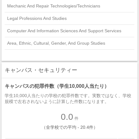
Mechanic And Repair Technologies/Technicians
Legal Professions And Studies
Computer And Information Sciences And Support Services
Area, Ethnic, Cultural, Gender, And Group Studies
Psychology
Homeland Security, Law Enforcement, Firefighting And Related
キャンパス・セキュリティー
Protective Services
キャンパスの犯罪件数（学生10,000人当たり）
Engineering Technologies And Engineering-Related Fields
学生10,000人当たりの学校の犯罪件数です。実数ではなく、学校
Social Sciences
規模で左右されないように計算した件数になります。
Construction Trades
0.0
件
Public Administration And Social Service Professions
（全学校での平均 - 20.4件）
Family And Consumer Sciences/Human Sciences