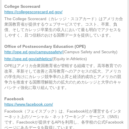
College Scorecard
https://collegescorecard.ed.gov/
The College Scorecard（カレッジ・スコアカード）はアメリカ合
衆国教育省が提供するウェブサービスです。コスト、卒業、負
債、そしてカレッジ卒業生の収入において最も明白でアクセスを
しやすく、且つ信頼のおける国際データを提供しています。
Office of Postsecondary Education (OPE)
http://ope.ed.gov/campussafety/
(Campus Safety and Security)
http://ope.ed.gov/athletics/
(Equity in Athletics)
OPEはアメリカ合衆国教育省が管轄する組織です。高等教育での
改革、革新そして改善と高等教育へのアクセスの拡大、アメリカ
の学生向けにカレッジ競争率の上昇と経済的成功とアメリカの競
争力を推進する国際理解能力の拡大のためカレッジと大学のキャ
パシティ強化に取り組んでいます。
Facebook
https://www.facebook.com/
Facebook（フェイスブック）は、Facebook社が運営するインタ
ーネット上のソーシャル・ネットワーキング・サービス（SNS）
です。Faecbookが提供するAPIを利用し、各学校の公式Facebook
ページにあるデータを取得しています。