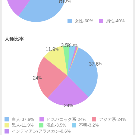
60
%
女性
60%
男性
40%
人種比率
3.5
3.2
%
%
11.9
%
37.6
%
24
%
24
%
白人
37.6%
ヒスパニック系
24%
アジア系
24%
黒人
11.9%
混血
3.5%
不明
3.2%
インディアン/アラスカン
0.6%