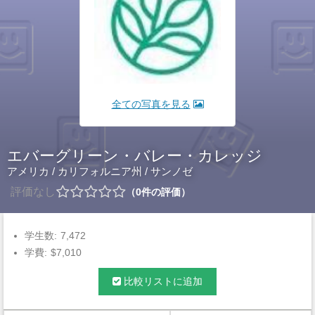
全ての写真を見る
エバーグリーン・バレー・カレッジ
アメリカ
/
カリフォルニア州
/
サンノゼ
評価なし
0
件の評価
学生数:
7,472
学費:
$7,010
比較リストに追加