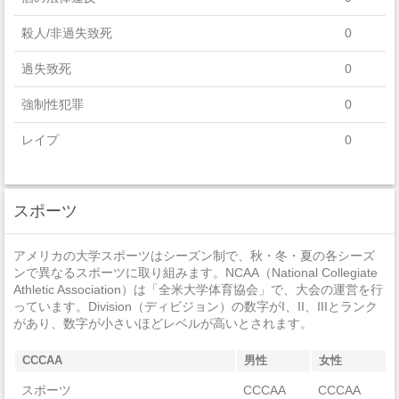
Education
殺人/非過失致死
0
Area, Ethnic, Cultural, Gender, And Group Studies
過失致死
0
Computer And Information Sciences And Support Services
強制性犯罪
0
レイプ
0
セクハラ
1
スポーツ
非強制性犯罪
0
近親相姦
0
アメリカの大学スポーツはシーズン制で、秋・冬・夏の各シーズ
ンで異なるスポーツに取り組みます。NCAA（National Collegiate
法定強姦
0
Athletic Association）は「全米大学体育協会」で、大会の運営を行
っています。Division（ディビジョン）の数字がI、II、IIIとランク
強盗
0
があり、数字が小さいほどレベルが高いとされます。
加重暴行
0
CCCAA
男性
女性
窃盗
0
スポーツ
CCCAA
CCCAA