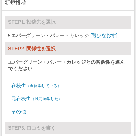
新規投稿
スキー
0
0
サッカー
22
14
STEP1. 投稿先を選択
ソフトボール
0
0
エバーグリーン・バレー・カレッジ
選びなおす
スカッシュ
0
0
STEP2. 関係性を選択
競泳/飛び込み
0
0
エバーグリーン・バレー・カレッジ
との関係性を選ん
テニス
0
0
でください
バレーボール
0
0
在校生
今留学している
水球
0
0
元在校生
以前留学した
レスリング
0
0
その他
その他
0
0
STEP3. 口コミを書く