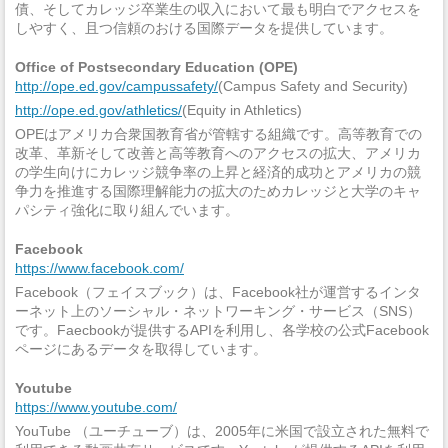
債、そしてカレッジ卒業生の収入において最も明白でアクセスを
しやすく、且つ信頼のおける国際データを提供しています。
Office of Postsecondary Education (OPE)
http://ope.ed.gov/campussafety/
(Campus Safety and Security)
http://ope.ed.gov/athletics/
(Equity in Athletics)
OPEはアメリカ合衆国教育省が管轄する組織です。高等教育での
改革、革新そして改善と高等教育へのアクセスの拡大、アメリカ
の学生向けにカレッジ競争率の上昇と経済的成功とアメリカの競
争力を推進する国際理解能力の拡大のためカレッジと大学のキャ
パシティ強化に取り組んでいます。
Facebook
https://www.facebook.com/
Facebook（フェイスブック）は、Facebook社が運営するインタ
ーネット上のソーシャル・ネットワーキング・サービス（SNS）
です。Faecbookが提供するAPIを利用し、各学校の公式Facebook
ページにあるデータを取得しています。
Youtube
https://www.youtube.com/
YouTube （ユーチューブ）は、2005年に米国で設立された無料で