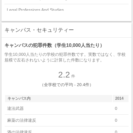
Legal Professions And Studies
Psychology
キャンパス・セキュリティー
Engineering Technologies And Engineering-Related Fields
キャンパスの犯罪件数（学生10,000人当たり）
Communication, Journalism, And Related Programs
学生10,000人当たりの学校の犯罪件数です。実数ではなく、学校
History
規模で左右されないように計算した件数になります。
Physical Sciences
2.2
件
English Language And Literature/Letters
（全学校での平均 - 20.4件）
Mathematics And Statistics
キャンパス内
2014
Visual And Performing Arts
違法武器
0
Biological And Biomedical Sciences
麻薬の法律違反
0
Engineering
酒の法律違反
0