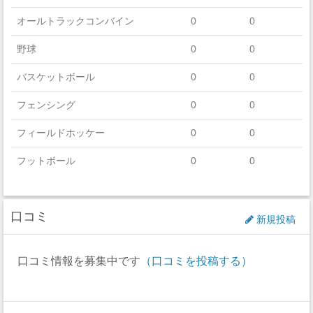
自動車盗難
1
オールトラックコンバイン
0
0
放火
0
野球
0
0
バスケットボール
0
0
フェンシング
0
0
フィールドホッケー
0
0
フットボール
0
0
ゴルフ
0
0
口コミ
アイスホッケー
0
0
新規投稿
ラクロス
0
0
口コミ情報を募集中です
（口コミを投稿する）
ボート
0
0
セーリング
0
0