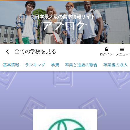
日本最大級の留学情報サイト
全ての学校を見る
ログイン
メニュー
基本情報
ランキング
学費
卒業と進級の割合
卒業後の収入