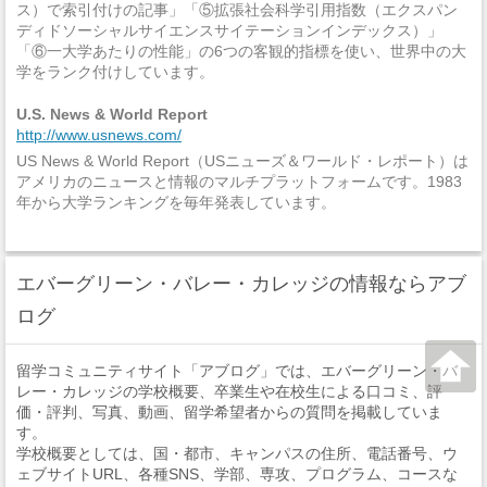
ス）で索引付けの記事」「⑤拡張社会科学引用指数（エクスパン
ディドソーシャルサイエンスサイテーションインデックス）」
「⑥一大学あたりの性能」の6つの客観的指標を使い、世界中の大
学をランク付けしています。
U.S. News & World Report
http://www.usnews.com/
US News & World Report（USニューズ＆ワールド・レポート）は
アメリカのニュースと情報のマルチプラットフォームです。1983
年から大学ランキングを毎年発表しています。
エバーグリーン・バレー・カレッジの情報ならアブ
ログ
留学コミュニティサイト「アブログ」では、エバーグリーン・バ
レー・カレッジの学校概要、卒業生や在校生による口コミ、評
価・評判、写真、動画、留学希望者からの質問を掲載していま
す。
学校概要としては、国・都市、キャンパスの住所、電話番号、ウ
ェブサイトURL、各種SNS、学部、専攻、プログラム、コースな