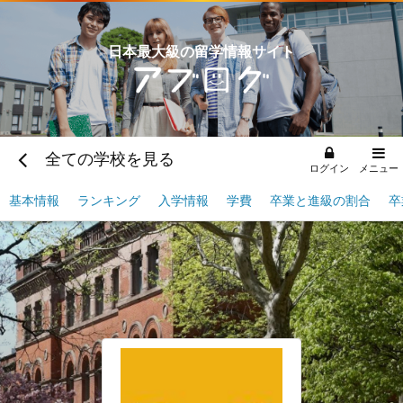
日本最大級の留学情報サイト
全ての学校を見る
ログイン
メニュー
基本情報
ランキング
入学情報
学費
卒業と進級の割合
卒