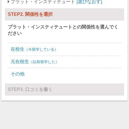
プラット・インスティテュート
選びなおす
競泳/飛び込み
0
0
STEP2. 関係性を選択
テニス
10
9
プラット・インスティテュート
との関係性を選んでく
バレーボール
9
14
ださい
水球
0
0
在校生
今留学している
レスリング
0
0
元在校生
以前留学した
その他
0
0
その他
STEP3. 口コミを書く