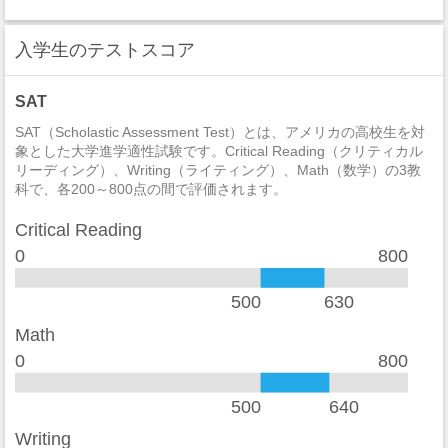
セクハラ
2
入学生のテストスコア
非強制性犯罪
0
近親相姦
0
SAT
法定強姦
0
SAT（Scholastic Assessment Test）とは、アメリカの高校生を対
象とした大学進学適性試験です。Critical Reading（クリティカル
リーディング）、Writing（ライティング）、Math（数学）の3教
強盗
0
科で、各200～800点の間で評価されます。
加重暴行
0
Critical Reading
窃盗
2
0
800
自動車盗難
0
500
630
放火
0
Math
0
800
学生寮
2014
違法武器
0
500
640
麻薬の法律違反
0
Writing