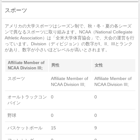
窃盗
0
スポーツ
自動車盗難
0
アメリカの大学スポーツはシーズン制で、秋・冬・夏の各シーズ
放火
0
ンで異なるスポーツに取り組みます。NCAA（National Collegiate
Athletic Association）は「全米大学体育協会」で、大会の運営を行
っています。Division（ディビジョン）の数字がI、II、IIIとランク
があり、数字が小さいほどレベルが高いとされます。
Affiliate Member of
男性
女性
NCAA Division III;
スポーツ
Affiliate Member of
Affiliate Member of
NCAA Division III;
NCAA Division III;
オールトラックコン
0
0
バイン
野球
0
0
バスケットボール
15
9