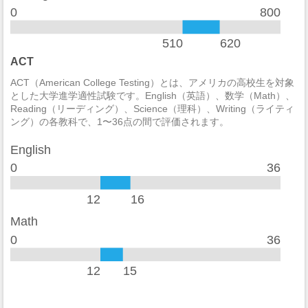
0
800
酒の法律違反
0
510
620
殺人/非過失致死
0
ACT
過失致死
0
ACT（American College Testing）とは、アメリカの高校生を対象
とした大学進学適性試験です。English（英語）、数学（Math）、
強制性犯罪
0
Reading（リーディング）、Science（理科）、Writing（ライティ
ング）の各教科で、1〜36点の間で評価されます。
レイプ
0
English
セクハラ
2
0
36
非強制性犯罪
0
12
16
近親相姦
0
Math
0
36
法定強姦
0
強盗
0
12
15
加重暴行
0