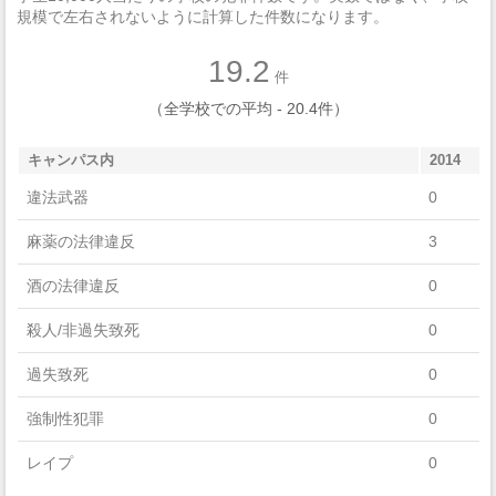
規模で左右されないように計算した件数になります。
19.2
件
（全学校での平均 - 20.4件）
キャンパス内
2014
違法武器
0
麻薬の法律違反
3
酒の法律違反
0
殺人/非過失致死
0
過失致死
0
強制性犯罪
0
レイプ
0