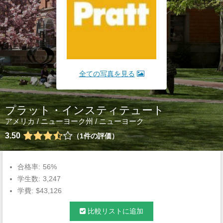
全ての写真を見る
プラット・インスティテュート
アメリカ
/
ニューヨーク州
/
ニューヨーク
3.50
1
件の評価
合格率:
56%
学生数:
3,247
学費:
$43,126
比較リストに追加