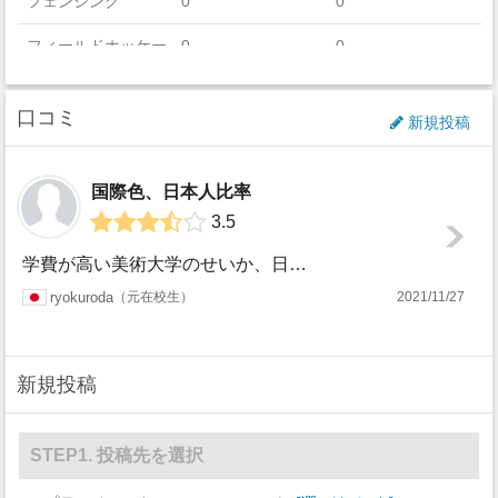
フェンシング
0
0
フィールドホッケー
0
0
フットボール
0
0
口コミ
新規投稿
ゴルフ
0
0
アイスホッケー
0
0
国際色、日本人比率
3.5
ラクロス
0
0
学費が高い美術大学のせいか、日本人はあまりいませんでしたが韓国人がやたら多かった。治安は程々でした。実際にデザイン事務所を経営している教授がほとんどで、か...
ボート
0
0
ryokuroda
元在校生
2021/11/27
セーリング
0
0
スキー
0
0
新規投稿
サッカー
0
0
ソフトボール
0
0
STEP1. 投稿先を選択
スカッシュ
0
0