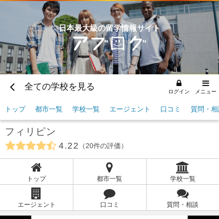
日本最大級の留学情報サイト
全ての学校を見る
ログイン
メニュー
トップ
都市一覧
学校一覧
エージェント
口コミ
質問・相
フィリピン
4.22
20
件の評価
トップ
都市一覧
学校一覧
エージェント
口コミ
質問・相談