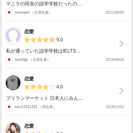
マニラの田舎の語学学校だったので、野犬も虫も多く、貧困層も物乞いを至るところでしていて、環境はあまりいいとは言えなかったけれど、日本にいては気づかないこと...
mmnaad
元滞在者
2021/08/30
恋愛
5.0
私が通っていた語学学校はIELTSやTOEICなどテスト問題に特化した授業が受けられ、かつ自身で授業内容も軽いレベルからスパルタ内容まで選べるという、語学...
non49jp
元滞在者
2019/08/28
恋愛
4.0
プリランマーケット 日本人にみんなすごく優しい！ カモテキューがおいしい！ バリワグSM周辺のローカル飲み屋は日本語は話せないがなかなかレベルが高い。 料...
toto13311331
滞在者
2018/12/31
恋愛