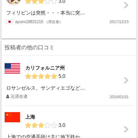
3.0
フィリピンは突然・・・本当に突然祝日が決まります。 日本では、法律によって新しい祝日は、何年もかけて議論され続け2年程度前には国会を通して決定というのが流...
ayumi19831215
滞在者
2017/12/15
投稿者の他の口コミ
カリフォルニア州
5.0
ロサンゼルス、サンディエゴなど西海岸の気候は最高です。夏は湿気が少なく、影に入れば涼しいくらいで暑すぎず、雨もほとんど降りません。日本の夏とは比べものにな...
元滞在者
2016/01/31
上海
3.0
上海での交通手段は主に地下鉄かタクシーとなります。地下鉄の料金は基本的に安いですが、終電が日本と比べてかなり早いので注意が必要です。終電を逃してしまったら...