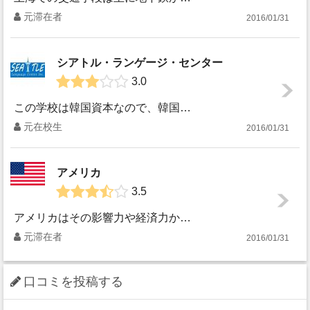
元滞在者
2016/01/31
シアトル・ランゲージ・センター
3.0
この学校は韓国資本なので、韓国人学生がかなり多いです。年間を通じて時期にもよりますが、韓国人：日本人が半々くらいのことが多いようです。そのほかにたまに台湾...
元在校生
2016/01/31
アメリカ
3.5
アメリカはその影響力や経済力から、著名なDJをたくさん輩出したり招聘したりすることができるので、ナイトクラブに行けば簡単にビッグアーティストにお目にかかる...
元滞在者
2016/01/31
口コミを投稿する