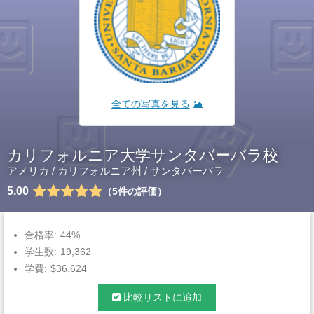
全ての写真を見る
カリフォルニア大学サンタバーバラ校
アメリカ
/
カリフォルニア州
/
サンタバーバラ
5.00
5
件の評価
合格率:
44%
学生数:
19,362
学費:
$36,624
比較リストに追加