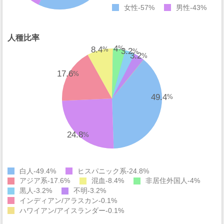
女性
57%
男性
43%
人種比率
4
8.4
%
3.2
%
%
3.2
%
17.6
%
49.4
%
24.8
%
白人
49.4%
ヒスパニック系
24.8%
アジア系
17.6%
混血
8.4%
非居住外国人
4%
黒人
3.2%
不明
3.2%
インディアン/アラスカン
0.1%
ハワイアン/アイスランダー
0.1%