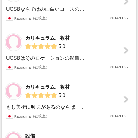
ボート
0
0
UCSBならではの面白いコースの一つが、ES95 Ecological Restoration (環境再生)です。1単位で中間、期末テストもなく、出席(3...
セーリング
0
0
Kaosuma
在校生
2014/11/22
スキー
0
0
カリキュラム、教材
サッカー
33
33
5.0
ソフトボール
0
19
UCSBはそのロケーションの影響もあってか、環境学を学ぶには非常によい大学であると聞いています。ES(Environmental Studies)を初めて...
スカッシュ
0
0
Kaosuma
在校生
2014/11/22
競泳/飛び込み
0
0
カリキュラム、教材
テニス
13
9
5.0
バレーボール
24
19
もし美術に興味があるのならば、ART7B Image Studiesの授業を履修することをお勧めします。この授業は2014年度は秋学期に開催されています。...
水球
35
25
Kaosuma
在校生
2014/11/21
レスリング
0
0
設備