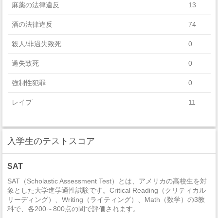
麻薬の法律違反
13
Computer And Information Sciences And Support Services
酒の法律違反
74
Liberal Arts And Sciences, General Studies And Humanities
殺人/非過失致死
0
Legal Professions And Studies
過失致死
0
強制性犯罪
0
レイプ
11
セクハラ
1
入学生のテストスコア
非強制性犯罪
0
近親相姦
0
SAT
法定強姦
0
SAT（Scholastic Assessment Test）とは、アメリカの高校生を対
象とした大学進学適性試験です。Critical Reading（クリティカル
リーディング）、Writing（ライティング）、Math（数学）の3教
強盗
5
科で、各200～800点の間で評価されます。