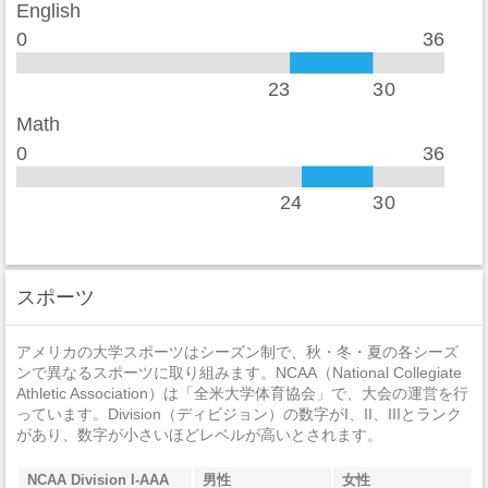
English
セクハラ
1
0
36
非強制性犯罪
0
23
30
近親相姦
0
Math
0
36
法定強姦
0
強盗
0
24
30
加重暴行
2
窃盗
8
スポーツ
自動車盗難
0
アメリカの大学スポーツはシーズン制で、秋・冬・夏の各シーズ
放火
0
ンで異なるスポーツに取り組みます。NCAA（National Collegiate
Athletic Association）は「全米大学体育協会」で、大会の運営を行
っています。Division（ディビジョン）の数字がI、II、IIIとランク
があり、数字が小さいほどレベルが高いとされます。
NCAA Division I-AAA
男性
女性