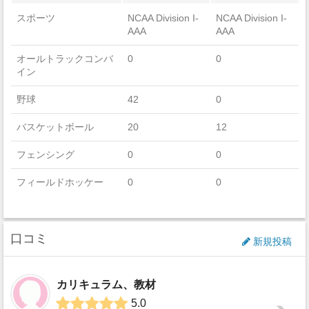
スポーツ
NCAA Division I-
NCAA Division I-
AAA
AAA
オールトラックコンバ
0
0
イン
野球
42
0
バスケットボール
20
12
フェンシング
0
0
フィールドホッケー
0
0
フットボール
0
0
口コミ
ゴルフ
14
0
新規投稿
アイスホッケー
0
0
カリキュラム、教材
ラクロス
0
0
5.0