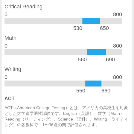
加重暴行
2
Critical Reading
窃盗
15
0
800
自動車盗難
2
530
650
放火
2
Math
0
800
学生寮
2014
違法武器
0
560
690
麻薬の法律違反
0
Writing
0
800
酒の法律違反
6
550
660
殺人/非過失致死
0
ACT
過失致死
0
ACT（American College Testing）とは、アメリカの高校生を対象
とした大学進学適性試験です。English（英語）、数学（Math）、
強制性犯罪
0
Reading（リーディング）、Science（理科）、Writing（ライティ
ング）の各教科で、1〜36点の間で評価されます。
レイプ
6