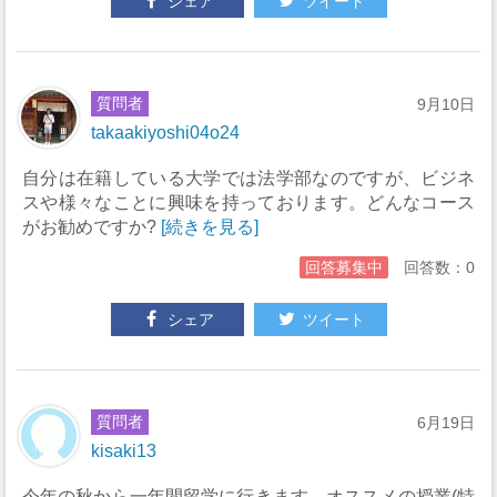
シェア
ツイート
質問者
9月10日
takaakiyoshi04o24
自分は在籍している大学では法学部なのですが、ビジネ
スや様々なことに興味を持っております。どんなコース
がお勧めですか?
[続きを見る]
回答募集中
回答数：0
シェア
ツイート
質問者
6月19日
kisaki13
今年の秋から一年間留学に行きます。オススメの授業(特