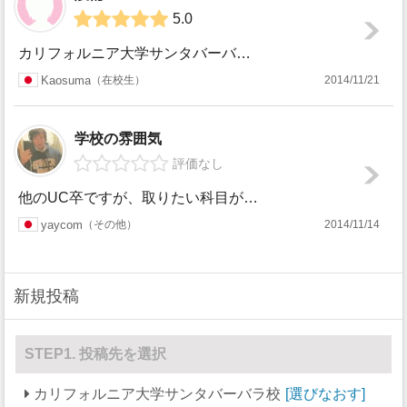
その他
0
0
5.0
カリフォルニア大学サンタバーバラ校(UCSB)は、「世界で一番天国に近いキャンパス」の呼称に恥じない美しいキャンパスを持っています。その最大の魅力は、なん...
Kaosuma
在校生
2014/11/21
学校の雰囲気
評価なし
他のUC卒ですが、取りたい科目があり夏季授業をとりに２ヶ月ほど滞在しました。 キャンパスは全面海沿い、一部はビーチになっていて クラスの窓からも海がのぞ...
yaycom
その他
2014/11/14
新規投稿
STEP1. 投稿先を選択
カリフォルニア大学サンタバーバラ校
選びなおす