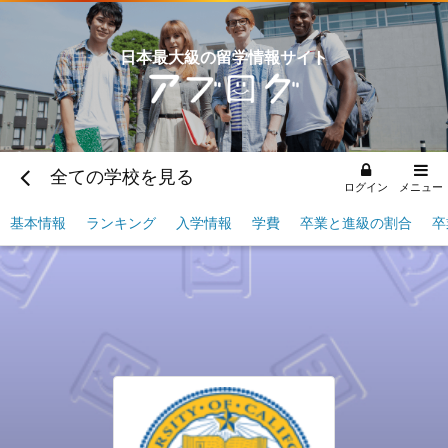
日本最大級の留学情報サイト
全ての学校を見る
ログイン
メニュー
基本情報
ランキング
入学情報
学費
卒業と進級の割合
卒