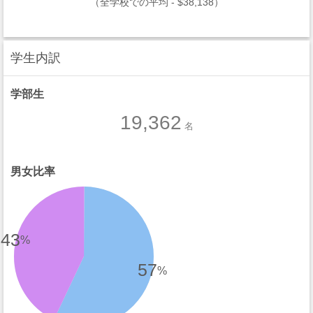
（全学校での平均 - $38,138）
学生内訳
学部生
19,362
名
男女比率
43
%
57
%