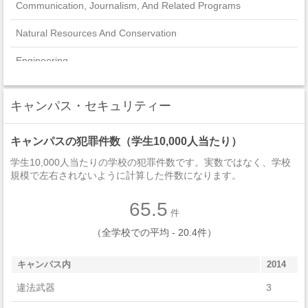
Communication, Journalism, And Related Programs
Natural Resources And Conservation
Engineering
Physical Sciences
キャンパス・セキュリティー
English Language And Literature/Letters
キャンパスの犯罪件数（学生10,000人当たり）
Foreign Languages, Literatures, And Linguistics
学生10,000人当たりの学校の犯罪件数です。実数ではなく、学校
History
規模で左右されないように計算した件数になります。
Business, Management, Marketing, And Related Support
65.5
Services
件
（全学校での平均 - 20.4件）
Mathematics And Statistics
キャンパス内
2014
Area, Ethnic, Cultural, Gender, And Group Studies
違法武器
3
Philosophy And Religious Studies