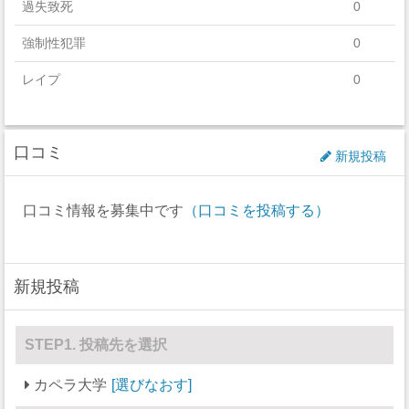
過失致死
0
強制性犯罪
0
レイプ
0
セクハラ
0
口コミ
非強制性犯罪
0
新規投稿
近親相姦
0
口コミ情報を募集中です
（口コミを投稿する）
法定強姦
0
強盗
0
新規投稿
加重暴行
0
窃盗
0
STEP1. 投稿先を選択
自動車盗難
0
カペラ大学
選びなおす
放火
0