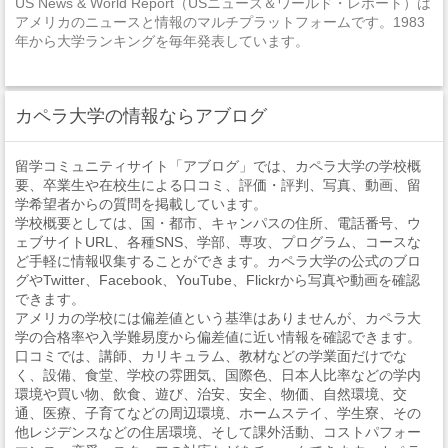
US News & World Report（USニューズ＆ワールド・レポート）は
アメリカのニュースと情報のマルチプラットフォームです。1983
年から大学ランキングを毎年発表しています。
カペラ大学の情報ならアブログ
留学コミュニティサイト「アブログ」では、カペラ大学の学校概
要、卒業生や在校生による口コミ、評価・評判、写真、動画、留
学希望者からの質問を掲載しています。
学校概要としては、国・都市、キャンパスの住所、電話番号、ウ
ェブサイトURL、各種SNS、学部、専攻、プログラム、コースな
ど手軽に情報収集することができます。カペラ大学の公式のブロ
グやTwitter、Facebook、YouTube、Flickrから写真や動画を確認
できます。
アメリカの学校には偏差値という基準はありませんが、カペラ大
学の合格率や入学難易度から偏差値に近い情報を確認できます。
口コミでは、講師、カリキュラム、教材などの学業面だけでな
く、設備、食堂、学校の雰囲気、国際色、日本人比率などの学内
環境や買い物、飲食、遊び、治安、安全、物価、自然環境、交
通、医療、子育てなどの周辺環境、ホームステイ、学生寮、その
他レジデンスなどの住居環境、そして課外活動、コストパフォー