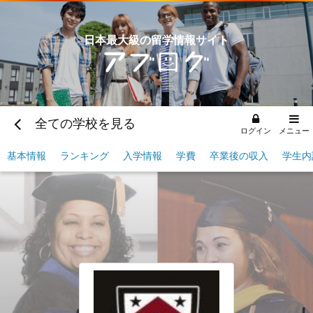
日本最大級の留学情報サイト
全ての学校を見る
ログイン
メニュー
基本情報
ランキング
入学情報
学費
卒業後の収入
学生内