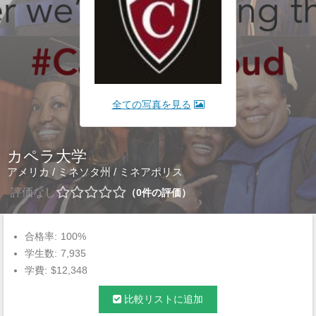
全ての写真を見る
カペラ大学
アメリカ
/
ミネソタ州
/
ミネアポリス
評価なし
0
件の評価
合格率:
100%
学生数:
7,935
学費:
$12,348
比較リストに追加