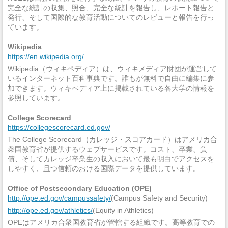
完全な統計の収集、照合、完全な統計を報告し、レポート報告と
発行、そして国際的な教育活動についてのレビューと報告を行っ
ています。
Wikipedia
https://en.wikipedia.org/
Wikipedia（ウィキペディア）は、ウィキメディア財団が運営して
いるインターネット百科事典です。誰もが無料で自由に編集に参
加できます。ウィキペディア上に掲載されている各大学の情報を
参照しています。
College Scorecard
https://collegescorecard.ed.gov/
The College Scorecard（カレッジ・スコアカード）はアメリカ合
衆国教育省が提供するウェブサービスです。コスト、卒業、負
債、そしてカレッジ卒業生の収入において最も明白でアクセスを
しやすく、且つ信頼のおける国際データを提供しています。
Office of Postsecondary Education (OPE)
http://ope.ed.gov/campussafety/
(Campus Safety and Security)
http://ope.ed.gov/athletics/
(Equity in Athletics)
OPEはアメリカ合衆国教育省が管轄する組織です。高等教育での