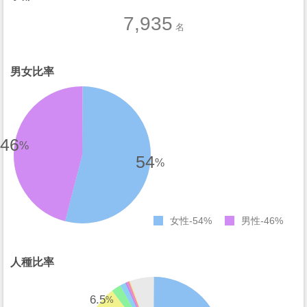
7,935
名
男女比率
46
%
54
%
女性
54%
男性
46%
人種比率
6.5
%