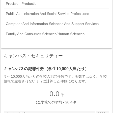
Precision Production
Public Administration And Social Service Professions
Computer And Information Sciences And Support Services
Family And Consumer Sciences/Human Sciences
Legal Professions And Studies
Homeland Security, Law Enforcement, Firefighting And Related
キャンパス・セキュリティー
Protective Services
キャンパスの犯罪件数（学生10,000人当たり）
Multi/Interdisciplinary Studies
学生10,000人当たりの学校の犯罪件数です。実数ではなく、学校
Engineering
規模で左右されないように計算した件数になります。
Mathematics And Statistics
0.0
件
Communications Technologies/Technicians And Support
（全学校での平均 - 20.4件）
Services