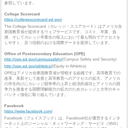
参照しています。
College Scorecard
https://collegescorecard.ed.gov/
The College Scorecard（カレッジ・スコアカード）はアメリカ合
衆国教育省が提供するウェブサービスです。コスト、卒業、負
債、そしてカレッジ卒業生の収入において最も明白でアクセスを
しやすく、且つ信頼のおける国際データを提供しています。
Office of Postsecondary Education (OPE)
http://ope.ed.gov/campussafety/
(Campus Safety and Security)
http://ope.ed.gov/athletics/
(Equity in Athletics)
OPEはアメリカ合衆国教育省が管轄する組織です。高等教育での
改革、革新そして改善と高等教育へのアクセスの拡大、アメリカ
の学生向けにカレッジ競争率の上昇と経済的成功とアメリカの競
争力を推進する国際理解能力の拡大のためカレッジと大学のキャ
パシティ強化に取り組んでいます。
Facebook
https://www.facebook.com/
Facebook（フェイスブック）は、Facebook社が運営するインタ
ーネット上のソーシャル・ネットワーキング・サービス（SNS）