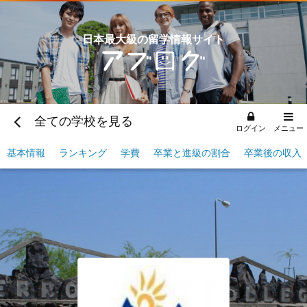
日本最大級の留学情報サイト
全ての学校を見る
ログイン
メニュー
基本情報
ランキング
学費
卒業と進級の割合
卒業後の収入