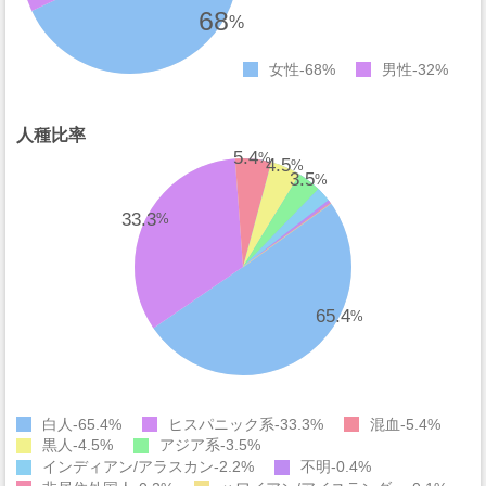
68
%
女性
68%
男性
32%
人種比率
5.4
%
4.5
%
3.5
%
33.3
%
65.4
%
白人
65.4%
ヒスパニック系
33.3%
混血
5.4%
黒人
4.5%
アジア系
3.5%
インディアン/アラスカン
2.2%
不明
0.4%