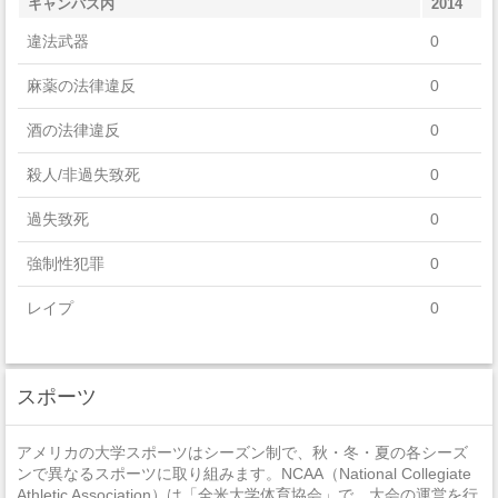
Engineering Technologies And Engineering-Related Fields
キャンパス内
2014
違法武器
0
Parks, Recreation, Leisure, And Fitness Studies
麻薬の法律違反
0
Mechanic And Repair Technologies/Technicians
酒の法律違反
0
Visual And Performing Arts
殺人/非過失致死
0
過失致死
0
強制性犯罪
0
レイプ
0
セクハラ
0
スポーツ
非強制性犯罪
0
近親相姦
0
アメリカの大学スポーツはシーズン制で、秋・冬・夏の各シーズ
ンで異なるスポーツに取り組みます。NCAA（National Collegiate
法定強姦
0
Athletic Association）は「全米大学体育協会」で、大会の運営を行