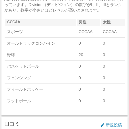
っています。Division（ディビジョン）の数字がI、II、IIIとランク
強盗
0
があり、数字が小さいほどレベルが高いとされます。
加重暴行
0
CCCAA
男性
女性
窃盗
0
スポーツ
CCCAA
CCCAA
自動車盗難
0
オールトラックコンバイン
0
0
放火
0
野球
20
0
バスケットボール
0
0
フェンシング
0
0
フィールドホッケー
0
0
フットボール
0
0
ゴルフ
0
0
口コミ
アイスホッケー
0
0
新規投稿