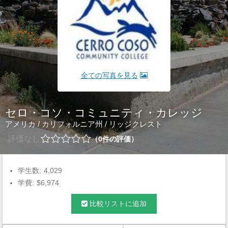
全ての写真を見る
セロ・コソ・コミュニティ・カレッジ
アメリカ
/
カリフォルニア州
/
リッジクレスト
評価なし
0
件の評価
学生数:
4,029
学費:
$6,974
比較リストに追加