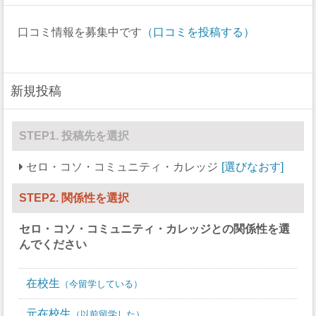
ラクロス
0
0
口コミ情報を募集中です
（口コミを投稿する）
ボート
0
0
セーリング
0
0
新規投稿
スキー
0
0
サッカー
0
14
STEP1. 投稿先を選択
ソフトボール
0
0
セロ・コソ・コミュニティ・カレッジ
選びなおす
スカッシュ
0
0
STEP2. 関係性を選択
競泳/飛び込み
0
0
セロ・コソ・コミュニティ・カレッジ
との関係性を選
テニス
0
0
んでください
バレーボール
0
9
在校生
今留学している
水球
0
0
元在校生
以前留学した