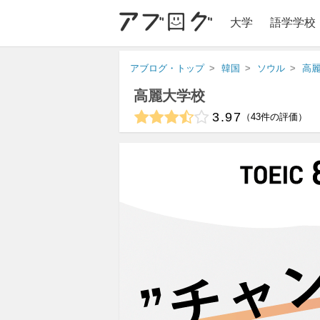
大学
語学学校
アブログ・トップ
韓国
ソウル
高
高麗大学校
3.97
43
件の評価