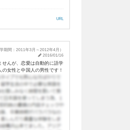
URL
学期間：2011年3月～2012年4月）
2016/01/16
ませんが、恋愛は自動的に語学
人の女性と中国人の男性です！
ようです。中国人の女性はかな
中国人は日本人を好きになりま
しやすいんだと思います。中国
あとは中国人同士のカップルが
合うようになり結婚したカップ
学内で出会ったり、バイトで出
って三か月もしないのに妊娠し
分かりませんが、何のために留