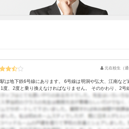
元在校生
（通
駅は地下鉄6号線にあります。 6号線は明洞や弘大、江南な
1度、2度と乗り換えなければなりません。 そのかわり、2
ません。 地下鉄だけでは少々不便かもしれませんが、バスがと
どまで行けるものもあり、便利でした。 しかし、韓国語にあま
ません。 慣れてしまえばバスを利用するのもとても便利です
シーも同様、運転が荒いです。 大学の近くということもあり
をするタクシーもいるかもしれません。通る道はある程度把