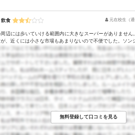
元在校生
（通
、飲食
周辺には歩いていける範囲内に大きなスーパーがありません。 隣の
すが、近くには小さな市場もあまりないので不便でした。ソン
 中国人留学生が多いからか、中華料理のお店が何ヵ所かありま
かないぐらいの本場の料理メニューが多い食堂や火鍋などのお
行っていました。 従業員も中国の方ばかりと徹底しておりま
たのでメニューを選ぶのには苦労しませんでしたし、本場の家
新鮮でした。 中国の食材を売る商店もあり、中国人の友人はそ
おりました。 カラオケやカフェ、居酒屋、ビリヤード、日本料
店舗かと個人のカフェも高麗大学駅や安岩駅からちょっと離れ
してる人がほとんどです。 日本料理は私が韓国にいた2013
どで、日本のお店に行くには大学路辺りまで出ないと行けません
らか、ソウルの中心部から少し離れているからか安くて美味し