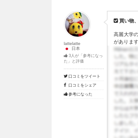
買い物
高麗大学の
がありま
lattelatte
日本
ります。
3
人が「参考になっ
あまり行
た」と評価
よく食べに
が多かっ
口コミをツイート
れるのは
口コミをシェア
購入して
ーン店何
参考になった
みんな勉強
がほとん
近くだか