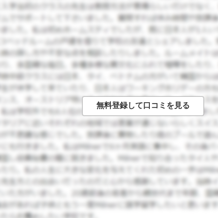
。近くには病院もあるので安心です。真面目に勉強したい方、
ない語学堂に通いたい方はぜひ、高麗大学の語学堂をオススメし
ルバイトとの両立が可能です。読み書き聞き取り会話が偏らず学
ていますが遊ぶところはあまりありません。 カフェが多く、物
ことがあまりなく、ありがたいです。 私はこの語学堂で沢山の
。今でもその友達とは連絡を取り合い旅行に行ったりしていま
国のことで情報交換したり仲良くしています。 4級まで行けば
み書きが出来るのであれば2級から入学することができます。私
じています。