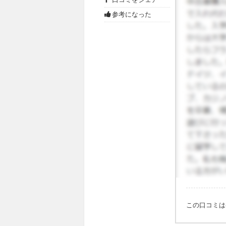
す。 普
のソンシ
参考になった
んが、地
す。 また
この口コミ