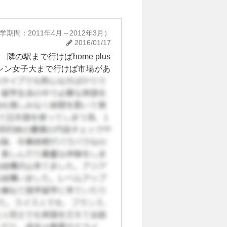
学期間：2011年4月～2012年3月）
2016/01/17
駅まで行けばhome plus
シン女子大まで行けば市場があ
した。その中でも、中国人しか
店もあり、韓国料理に飽きたら
した。 中国人の友達と行くこと
庭料理が韓国にいながら食べら
ういうお店で調味料やお茶など
理もありますが、カフェはチェ
たところにいくとありました。
年頃までは韓国式日本料理のお店
でした。 焼肉屋さんは大学の
いお店が多かったです！