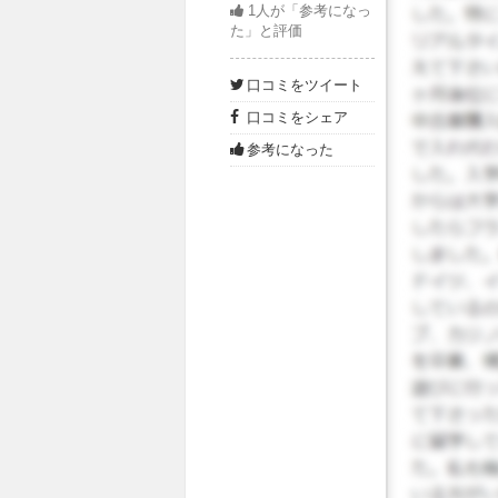
1
人が「参考になっ
人ばかり
た」と評価
本人の少
なめでア
口コミをツイート
は充実し
口コミをシェア
金を使う
来ました
参考になった
達とも韓
せん。読
ったと感