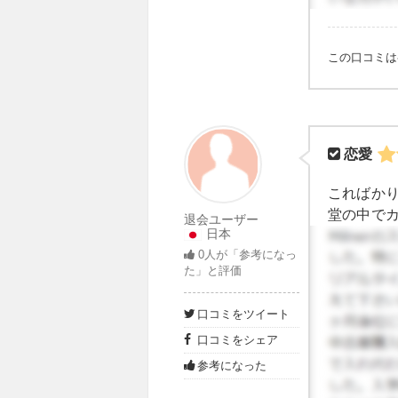
この口コミ
恋愛
こればか
堂の中で
退会ユーザー
日本
留学にき
0
人が「参考になっ
り気が強
た」と評価
た、日本
人の子達
口コミをツイート
多かった
口コミをシェア
ルも居ま
会ったり
参考になった
ていまし