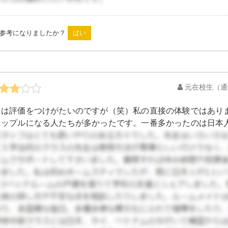
は参考になりましたか？
元在校生
（通
りは評価をつけがたいのですが（笑）私の直接の体験ではあり
カップルになる人たちが多かったです。一番多かったのは日本
た中国人の男性が、日本人の優しくて女性らしい所に惹かれる
くてお姫様でなくてはいけないらしく、それが気に入らない
人の女性も中国人の男性がとっても優しいのでカップルが成立
もそれなりにお金持ちの人が多いので羨ましかったです（笑）
です。 次に、トウミ制度を利用した女の子が韓国人学生と付き
す。正に運命だなぁと思います。 ハスクで出会ったり、高麗大
。。人それぞれですが、クラスの女の子で韓国人学生と付き合
た。韓国にきて3ヶ月で子供ができて帰国、結婚したかどうかは