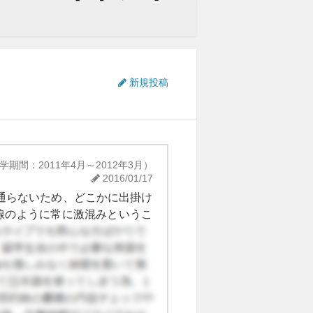
新規投稿
学期間：2011年4月～2012年3月）
2016/01/17
ど通らないため、どこかに出掛け
号線のように常に激混みというこ
ても走っていて、中には東大門
り自信がないときは少し難しい
。運転は荒いので注意が必要で
、韓国語に不馴れな留学生を狙っ
握しておいた方がいいと思いま