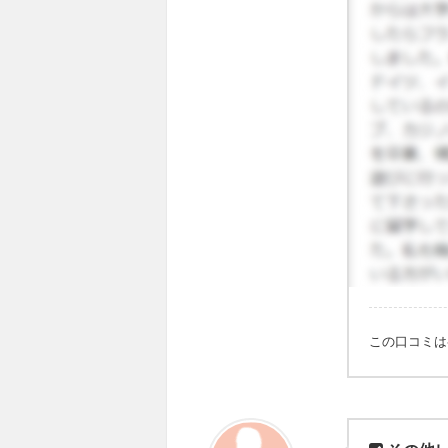
学をしに
す。韓国
この口コミ