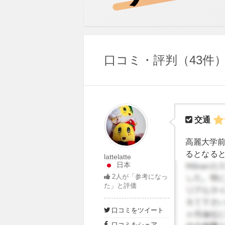
口コミ・評判
43件
交通
高麗大学前
るとなると
lattelatte
日本
とはあり
2
人が「参考になっ
や弘大な
た」と評価
かもしれ
す。 タク
口コミをツイート
て遠回り
口コミをシェア