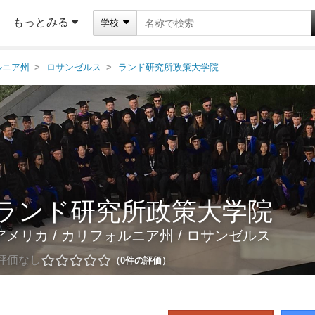
もっとみる
学校
ルニア州
ロサンゼルス
ランド研究所政策大学院
ランド研究所政策大学院
アメリカ
/
カリフォルニア州
/
ロサンゼルス
評価なし
0
件の評価