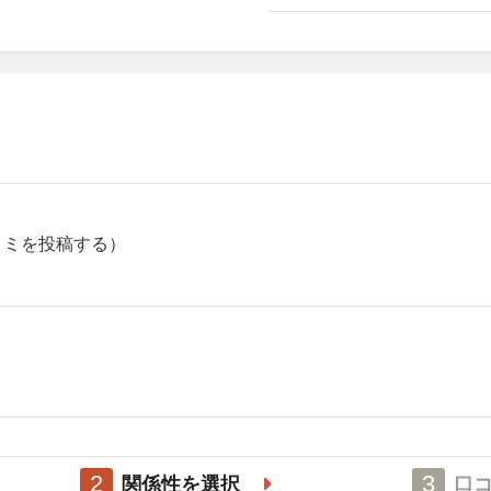
セクハラ
非強制性犯罪
近親相姦
法定強姦
強盗
コミを投稿する）
加重暴行
窃盗
自動車盗難
放火
2
3
関係性を選択
口