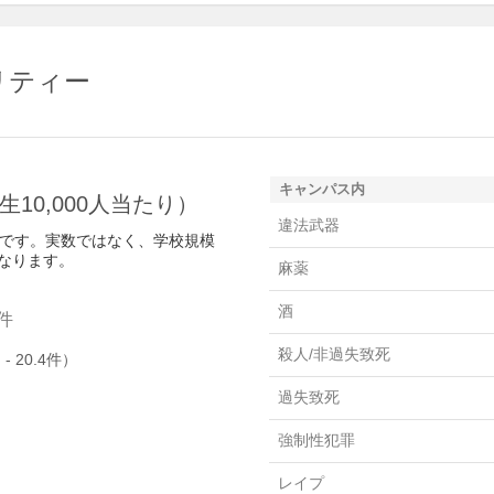
リティー
キャンパス内
10,000人当たり）
違法武器
件数です。実数ではなく、学校規模
なります。
麻薬
酒
件
殺人/非過失致死
 20.4件）
過失致死
強制性犯罪
レイプ