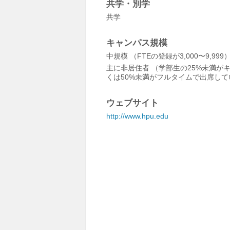
共学・別学
共学
キャンパス規模
中規模 （FTEの登録が3,000〜9,999
主に非居住者 （学部生の25%未満が
くは50%未満がフルタイムで出席して
ウェブサイト
http://www.hpu.edu