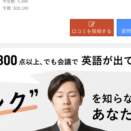
学生数:
5,386
学費:
$20,180
口コミを投稿する
質