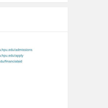
w.hpu.edu/admissions
w.hpu.edu/apply
du/financialaid