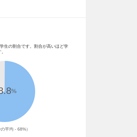
る学生の割合です。割合が高いほど学
す。
8.8
%
平均 - 68%）