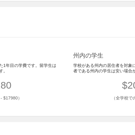
州内の学生
た1年目の学費です。留学生は
学校がある州内の居住者を対象
す。
者である州内の学生は安い場合
180
$2
$17980）
（全学校での平