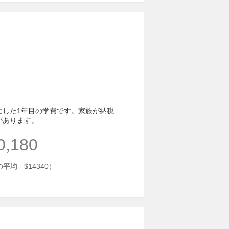
にした1年目の学費です。家族が納税
があります。
0,180
均 - $14340）