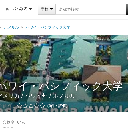
もっとみる
学校
ホノルル
ハワイ・パシフィック大学
ハワイ・パシフィック大学
アメリカ
/
ハワイ州
/
ホノルル
評価なし
0
件の評価
合格率:
64%