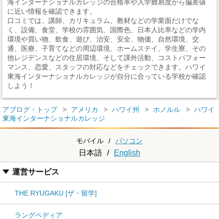
海インターナショナルカレッジの合格率や入学難易度から偏差値
に近い情報を確認できます。
口コミでは、講師、カリキュラム、教材などの学業面だけでな
く、設備、食堂、学校の雰囲気、国際色、日本人比率などの学内
環境や買い物、飲食、遊び、治安、安全、物価、自然環境、交
通、医療、子育てなどの周辺環境、ホームステイ、学生寮、その
他レジデンスなどの住居環境、そして課外活動、コストパフォー
マンス、恋愛、スタッフの対応などをチェックできます。ハワイ
東海インターナショナルカレッジが自分に合っている学校か確認
しよう！
アブログ・トップ
アメリカ
ハワイ州
ホノルル
ハワイ
東海インターナショナルカレッジ
モバイル
/
パソコン
日本語
/
English
運営サービス
THE RYUGAKU [ザ・留学]
ラングペディア