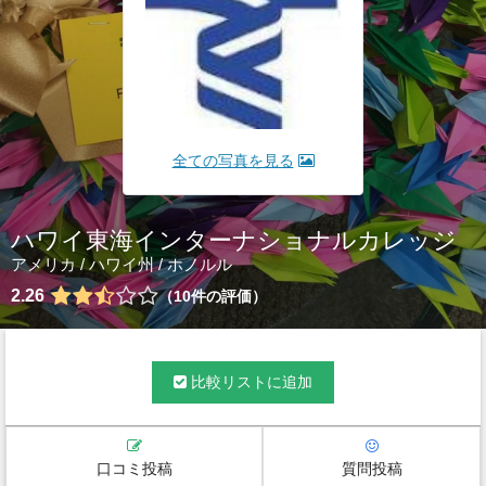
全ての写真を見る
ハワイ東海インターナショナルカレッジ
アメリカ
/
ハワイ州
/
ホノルル
2.26
10
件の評価
比較リストに追加
口コミ投稿
質問投稿