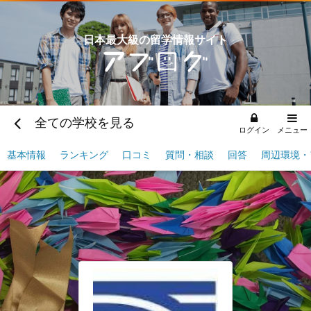
日本最大級の留学情報サイト
全ての学校を見る
ログイン
メニュー
基本情報
ランキング
口コミ
質問・相談
回答
周辺環境・