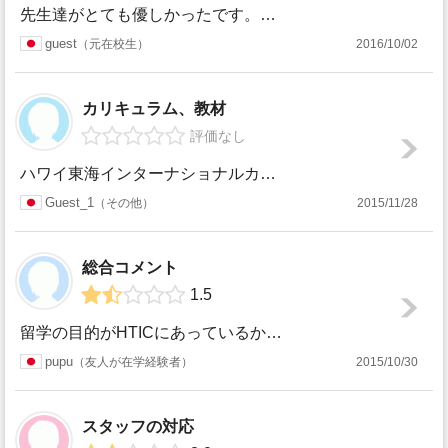
先生達がとても優しかったです。他大学に編入した際も協力的でよかったです。生徒の質は低めだと思います。学費は高めです。但し奨学金(返さなくてよい)を貰えれば...
guest
元在校生
2016/10/02
カリキュラム、教材
評価なし
ハワイ東海インターナショナルカレッジに関して 質問あればどうぞ。 基本的な情報はすぐに手に入ると思いますが、 細かい所や実態はネット検索してみても出づらい...
Guest_1
その他
2015/11/28
総合コメント
1.5
留学の目的がHTICにあっているか入学前に良く検討した方が良いと思います。 2015年4月にワイキキからカポレイに移転になりました。校舎はUHWOの隣りで...
pupu
友人が在学経験者
2015/10/30
スタッフの対応