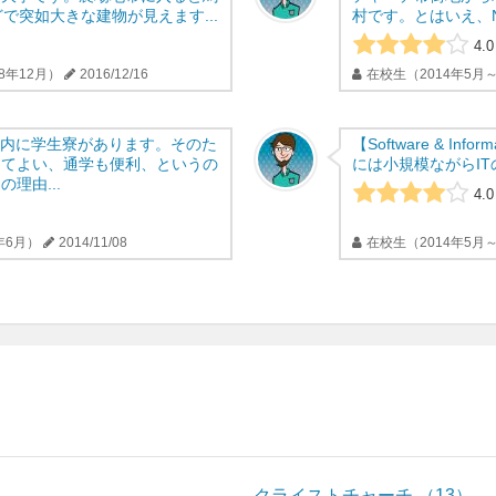
で突如大きな建物が見えます...
村です。とはいえ、New
4.0
8年12月）
2016/12/16
在校生（2014年5月～
tyには敷地内に学生寮があります。そのた
【Software & Informa
くてよい、通学も便利、というの
には小規模ながらIT
理由...
4.0
年6月）
2014/11/08
在校生（2014年5月～
クライストチャーチ
13