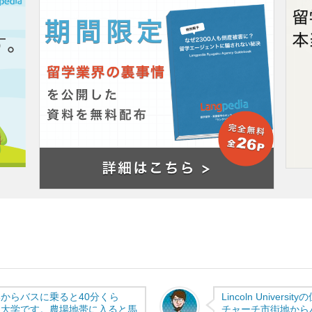
ミ
からバスに乗ると40分くら
Lincoln Univ
る大学です。農場地帯に入ると馬
チャーチ市街地から