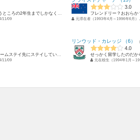
3.0
1月始まりで、高校は日本でいうところの2年生までしかなく、一年早く卒業することができた。 大学は3年間なので、大幅に学生生活を短縮することができた。ただ、...
4/11/09
元滞在者（1993年4月～1996年6月）
リンウッド・カレッジ
6
4.0
はじめは学校から紹介されたホームステイ先にステイしていたが、運転免許証を取り、大学に入ってからは、時間に自由が利くフラットに出た。 日本食レストランやのス...
4/11/09
元在校生（1994年1月～19