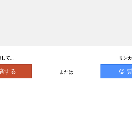
て...
リンカ
稿する
または