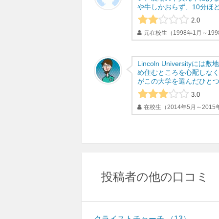
や牛しかおらず、10分ほど
2.0
元在校生（1998年1月～199
Lincoln Universi
め住むところを心配しな
がこの大学を選んだひとつの
3.0
在校生（2014年5月～2015
投稿者の他の口コミ
クライストチャーチ
13