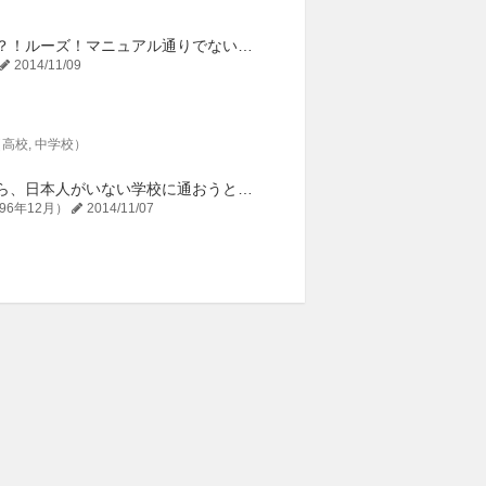
フレンドリー？おおらか？！ルーズ！マニュアル通りでないと動けない？ 郵便が届かない、届けられないこともしばしば。折り返しの電話は絶対にかかってこない。バス...
2014/11/09
高校
中学校
せっかく留学したのだから、日本人がいない学校に通おうと、編入試験を受けて地元の公立であるこの学校に入った。といっても提出書類をホームステイ先に書いてもらっ...
96年12月）
2014/11/07