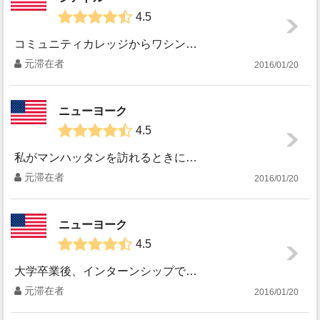
4.5
コミュニティカレッジからワシントン大学に編入した３年間をシアトルで過ごしました。 他の方がおっしゃっているように、曇りと雨の日ばかり。でも夏の２ヶ月は何と...
元滞在者
2016/01/20
ニューヨーク
4.5
私がマンハッタンを訪れるときに一番好きだった地域はイーストビレッジです。 かわいいカフェやお店がいっぱいあるのですが、ここでは私が好きだったカフェを紹介し...
元滞在者
2016/01/20
ニューヨーク
4.5
大学卒業後、インターンシップで１年間ニューヨークの非営利団体と劇場で働きました。 ここでは私の住んでいたアパートと、周辺の環境を紹介したいと思います。 住...
元滞在者
2016/01/20