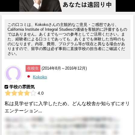
この口コミは、Kokokoさんの主観的なご意見・ご感想であり、
California Institute of Integral Studiesの価値を客観的に評価するもの
ではありません。あくまでも一つの参考としてご活用ください。ま
た、経験者による口コミであっても、あくまでも体験した当時のも
のになります。内容、費用、プログラム等が現在と異なる場合があ
りますので、留学の際は必ず事前に直接学校の担当者にご確認くだ
さい。
在校生
(2014年8月～2016年12月)
Kokoko
学校の雰囲気
4.0
私は見学せずに入学したため、どんな校舎か知らずにオリ
エンテーション...