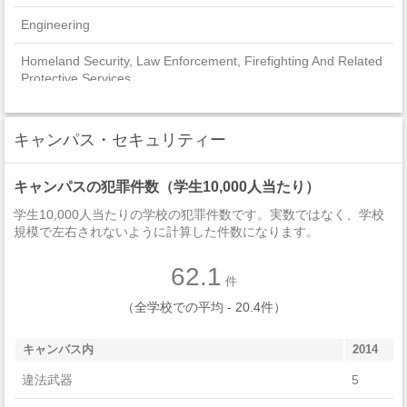
Engineering
Homeland Security, Law Enforcement, Firefighting And Related
Protective Services
Parks, Recreation, Leisure, And Fitness Studies
キャンパス・セキュリティー
Visual And Performing Arts
キャンパスの犯罪件数（学生10,000人当たり）
Biological And Biomedical Sciences
学生10,000人当たりの学校の犯罪件数です。実数ではなく、学校
Public Administration And Social Service Professions
規模で左右されないように計算した件数になります。
Liberal Arts And Sciences, General Studies And Humanities
62.1
件
Communication, Journalism, And Related Programs
（全学校での平均 - 20.4件）
Education
キャンパス内
2014
History
違法武器
5
Foreign Languages, Literatures, And Linguistics