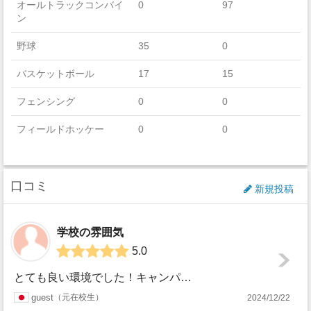
オールトラックコンバイ
0
97
ン
野球
35
0
バスケットボール
17
15
フェンシング
0
0
フィールドホッケー
0
0
フットボール
127
0
口コミ
ゴルフ
12
8
新規投稿
アイスホッケー
0
0
学校の雰囲気
ラクロス
0
39
5.0
ボート
0
60
とても良い環境でした！キャンパスは美しく広く、くつろげる所もたくさんありました。大学というよりは巨大エンターテイメントパークという感じでした。笑 周りに飲...
セーリング
0
0
guest
元在校生
2024/12/22