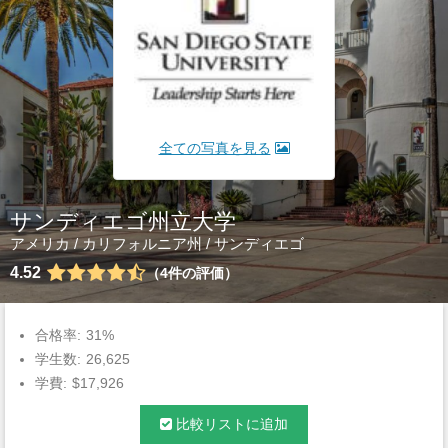
全ての写真を見る
サンディエゴ州立大学
アメリカ
/
カリフォルニア州
/
サンディエゴ
4.52
4
件の評価
合格率:
31%
学生数:
26,625
学費:
$17,926
比較リストに追加