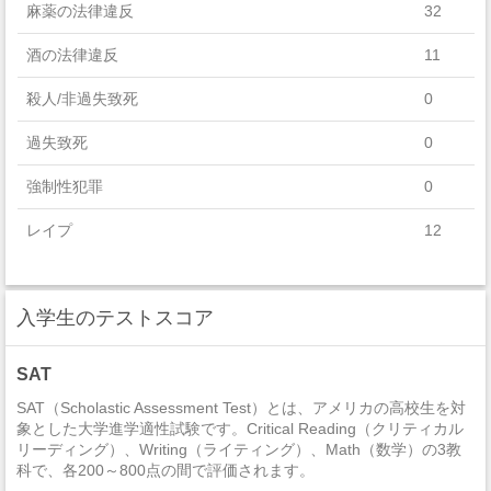
麻薬の法律違反
32
Physical Sciences
酒の法律違反
11
Computer And Information Sciences And Support Services
殺人/非過失致死
0
Mathematics And Statistics
過失致死
0
Area, Ethnic, Cultural, Gender, And Group Studies
強制性犯罪
0
Multi/Interdisciplinary Studies
レイプ
12
Philosophy And Religious Studies
セクハラ
3
Engineering Technologies And Engineering-Related Fields
入学生のテストスコア
非強制性犯罪
0
近親相姦
0
SAT
法定強姦
0
SAT（Scholastic Assessment Test）とは、アメリカの高校生を対
象とした大学進学適性試験です。Critical Reading（クリティカル
リーディング）、Writing（ライティング）、Math（数学）の3教
強盗
7
科で、各200～800点の間で評価されます。