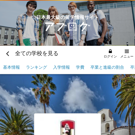
日本最大級の留学情報サイト
全ての学校を見る
ログイン
メニュー
基本情報
ランキング
入学情報
学費
卒業と進級の割合
卒