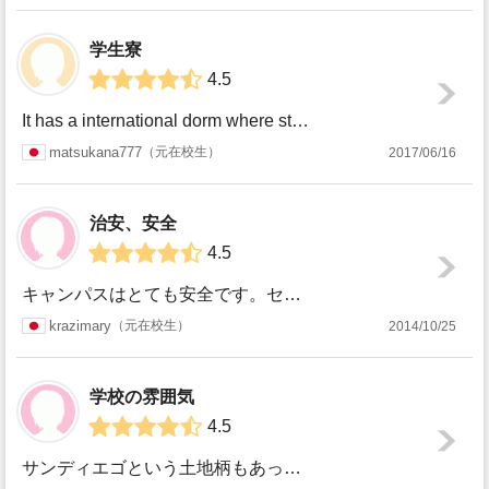
スキー
0
0
学生寮
サッカー
36
25
4.5
ソフトボール
0
23
It has a international dorm where students from all over the world live and s...
スカッシュ
0
0
matsukana777
元在校生
2017/06/16
競泳/飛び込み
0
34
治安、安全
テニス
10
10
4.5
バレーボール
0
19
キャンパスはとても安全です。セキュリティーもちゃんとしていますし、夜にひとりで図書館へ行くのも特に危険を感じた事はないです。ただ、サンディエゴもロサンゼル...
水球
0
35
krazimary
元在校生
2014/10/25
レスリング
0
0
学校の雰囲気
その他
0
0
4.5
サンディエゴという土地柄もあって、とても開放感に溢れたキャンパスです。総合大学ですが、そこまでだだっ広いわけでもないので、留学生にはなじみ易い大きさでは無...