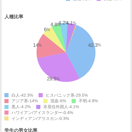
人種比率
4.2
4.1
%
%
4.8
%
6
%
42.3
14
%
%
29.5
%
白人
42.3%
ヒスパニック系
29.5%
アジア系
14%
混血
6%
不明
4.8%
黒人
4.2%
非居住外国人
4.1%
ハワイアン/アイスランダー
0.4%
インディアン/アラスカン
0.3%
学生の男女比率