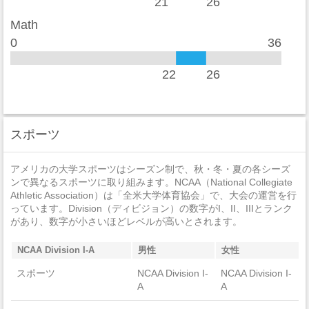
21
26
セクハラ
1
Math
0
36
非強制性犯罪
0
近親相姦
0
22
26
法定強姦
0
強盗
0
スポーツ
加重暴行
3
アメリカの大学スポーツはシーズン制で、秋・冬・夏の各シーズ
窃盗
31
ンで異なるスポーツに取り組みます。NCAA（National Collegiate
Athletic Association）は「全米大学体育協会」で、大会の運営を行
自動車盗難
0
っています。Division（ディビジョン）の数字がI、II、IIIとランク
があり、数字が小さいほどレベルが高いとされます。
放火
0
NCAA Division I-A
男性
女性
スポーツ
NCAA Division I-
NCAA Division I-
A
A