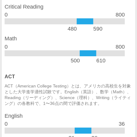
加重暴行
5
Critical Reading
窃盗
59
0
800
自動車盗難
18
480
590
放火
0
Math
0
800
学生寮
2014
違法武器
3
500
610
麻薬の法律違反
6
ACT
酒の法律違反
2
ACT（American College Testing）とは、アメリカの高校生を対象
とした大学進学適性試験です。English（英語）、数学（Math）、
殺人/非過失致死
0
Reading（リーディング）、Science（理科）、Writing（ライティ
ング）の各教科で、1〜36点の間で評価されます。
過失致死
0
English
強制性犯罪
0
0
36
レイプ
10