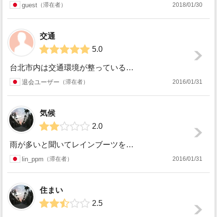
guest
滞在者
2018/01/30
交通
5.0
台北市内は交通環境が整っているので、どこへ行くにも困りません。MRT・バス・タクシーが主な交通手段になるかと思いますが、特にMRTはここ２年間で路線がどん...
退会ユーザー
滞在者
2016/01/31
気候
2.0
雨が多いと聞いてレインブーツを持ってきましたが夏は暑いし蒸れるしで履けませんでした。夏は台湾人を真似してビーチサンダルが便利です。反対に冬はレインブーツが...
lin_ppm
滞在者
2016/01/31
住まい
2.5