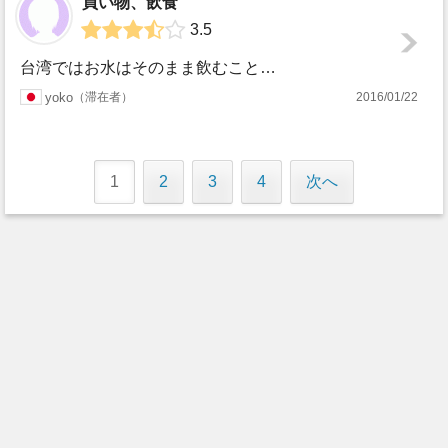
買い物、飲食
3.5
台湾ではお水はそのまま飲むことができません。なので浄水ボトル？のような専用の容器で濾過してからさらに電動の濾過器できれいにしてから飲むことになります。二回...
yoko
滞在者
2016/01/22
1
2
3
4
次へ