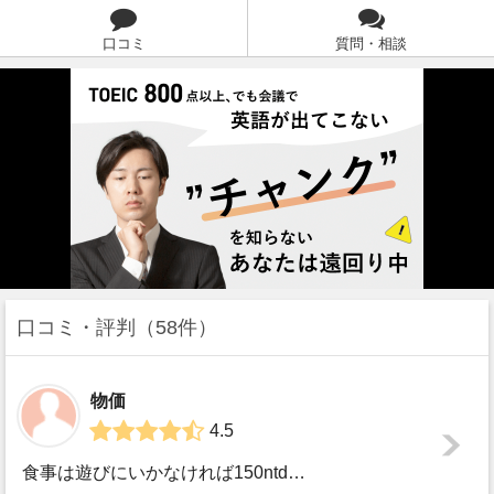
口コミ
質問・相談
口コミ・評判
58件
物価
4.5
食事は遊びにいかなければ150ntd以内 遊びに行くと６００ntd未満 食事と交通費が日本よりも安い。 それ以外の費用とあわせて生活費は月４ー５万円程かか...