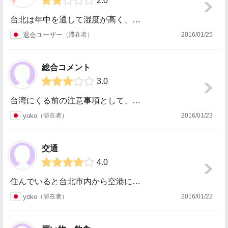
2.0
台北は年中を通して湿度が高く、いきなり暑くなったり寒くなったりなど急激な温度変化も多く、風邪を引きやすいです。私自身も、周りの留学生たちも、季節の変わり目...
退会ユーザー
滞在者
2016/01/25
総合コメント
3.0
台湾にくる前の注意事項として、あまりいい革製品はもってこないほうがいいというのがあります。湿気が年間通してとてつもないので、とても痛みやすいです。それにあ...
yoko
滞在者
2016/01/23
交通
4.0
住んでいると台北市内から空港にいくことが多くなります。日本から近いから行きやすいという理由で思った以上に友達や家族が遊びにくる機会があり、迎えに行くことが...
yoko
滞在者
2016/01/22