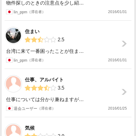
物件探しのときの注意点を少し紹介させていただきます。 ・虫が出るかどうか 南国だからなのかわかりませんが基本的に虫がいます。虫が嫌いな人にはとても辛いと思...
lin_ppm
滞在者
2016/01/31
住まい
2.5
台湾に来て一番困ったことが住まい探しです。日本の不動産屋さんも台湾にはありますが、どれも駐在員向けで家賃が高い物件が多く学生には高すぎてあまり使えません。...
lin_ppm
滞在者
2016/01/31
仕事、アルバイト
3.5
仕事については分かり兼ねますが、アルバイトについては何度か経験があるので投稿させて頂きます。留学生として台湾に来ていてアルバイトをしたい場合、日本人が経営...
退会ユーザー
滞在者
2016/01/25
気候