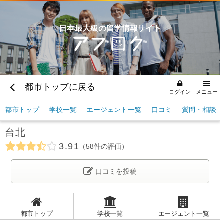
日本最大級の留学情報サイト
都市トップに戻る
ログイン
メニュー
都市トップ
学校一覧
エージェント一覧
口コミ
質問・相談
台北
3.91
58
件の評価
口コミを投稿
都市トップ
学校一覧
エージェント一覧