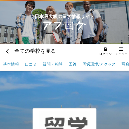
日本最大級の留学情報サイト
全ての学校を見る
ログイン
メニュー
基本情報
口コミ
質問・相談
回答
周辺環境/アクセス
写