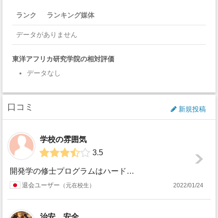
ランク
ランキング媒体
データがありません
東洋アフリカ研究学院の相対評価
データなし
口コミ
新規投稿
学校の雰囲気
3.5
開発学の修士プログラムはハード。とにかく文献をたくさん読みチュートリアルで意見をディスカッションすることを求められる。 逆にフィールドリサーチは含まれてい...
退会ユーザー
元在校生
2022/01/24
治安、安全