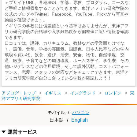
ェブサイトURL、各種SNS、学部、専攻、プログラム、コースな
ど手軽に情報収集することができます。東洋アフリカ研究学院の
公式のブログやTwitter、Facebook、YouTube、Flickrから写真や
動画を確認できます。
イギリスの学校には偏差値という基準はありませんが、東洋アフ
リカ研究学院の合格率や入学難易度から偏差値に近い情報を確認
できます。
口コミでは、講師、カリキュラム、教材などの学業面だけでな
く、設備、食堂、学校の雰囲気、国際色、日本人比率などの学内
環境や買い物、飲食、遊び、治安、安全、物価、自然環境、交
通、医療、子育てなどの周辺環境、ホームステイ、学生寮、その
他レジデンスなどの住居環境、そして課外活動、コストパフォー
マンス、恋愛、スタッフの対応などをチェックできます。東洋ア
フリカ研究学院が自分に合っている学校か確認しよう！
アブログ・トップ
イギリス
イングランド
ロンドン
東
洋アフリカ研究学院
モバイル
/
パソコン
日本語
/
English
運営サービス