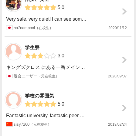
5.0
Very safe, very quiet! I can see some students around the campus. It is locat...
na7nampool
在校生
2020/11/12
学生寮
3.0
キングズクロス にある一番メインの学生寮に滞在していました。 部屋はキッチンが共有の一番安いタイプのものです。 シャワートイレが共用ではないのはよかったで...
退会ユーザー
元在校生
2020/09/07
学校の雰囲気
5.0
Fantastic university, fantastic peer students. I miss this place so much!! Yo...
sisy7260
元在校生
2019/02/24