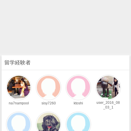
留学経験者
user_2016_08
na7nampool
sisy7260
ktoshi
_03_1