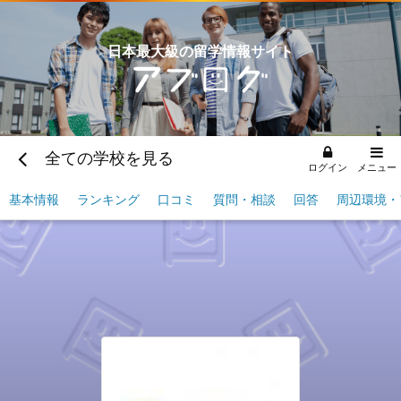
日本最大級の留学情報サイト
全ての学校を見る
ログイン
メニュー
基本情報
ランキング
口コミ
質問・相談
回答
周辺環境・